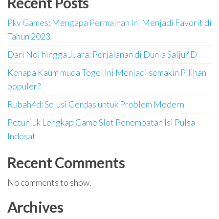
Recent Posts
Pkv Games: Mengapa Permainan Ini Menjadi Favorit di
Tahun 2023
Dari Nol hingga Juara: Perjalanan di Dunia Salju4D
Kenapa Kaum muda Togel ini Menjadi semakin Pilihan
populer?
Rubah4d: Solusi Cerdas untuk Problem Modern
Petunjuk Lengkap Game Slot Penempatan Isi Pulsa
Indosat
Recent Comments
No comments to show.
Archives