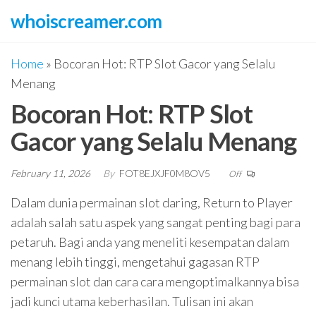
Skip
whoiscreamer.com
to
the
Home
»
Bocoran Hot: RTP Slot Gacor yang Selalu
content
Menang
Bocoran Hot: RTP Slot
Gacor yang Selalu Menang
February 11, 2026
By
FOT8EJXJF0M8OV5
Off
Dalam dunia permainan slot daring, Return to Player
adalah salah satu aspek yang sangat penting bagi para
petaruh. Bagi anda yang meneliti kesempatan dalam
menang lebih tinggi, mengetahui gagasan RTP
permainan slot dan cara cara mengoptimalkannya bisa
jadi kunci utama keberhasilan. Tulisan ini akan