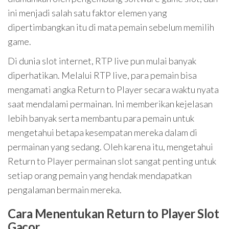
ini menjadi salah satu faktor elemen yang
dipertimbangkan itu di mata pemain sebelum memilih
game.
Di dunia slot internet, RTP live pun mulai banyak
diperhatikan. Melalui RTP live, para pemain bisa
mengamati angka Return to Player secara waktu nyata
saat mendalami permainan. Ini memberikan kejelasan
lebih banyak serta membantu para pemain untuk
mengetahui betapa kesempatan mereka dalam di
permainan yang sedang. Oleh karena itu, mengetahui
Return to Player permainan slot sangat penting untuk
setiap orang pemain yang hendak mendapatkan
pengalaman bermain mereka.
Cara Menentukan Return to Player Slot
Gacor