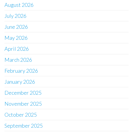
August 2026
July 2026
June 2026
May 2026
April 2026
March 2026
February 2026
January 2026
December 2025
November 2025
October 2025
September 2025