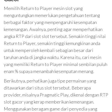
Memilih Return to Player mesin slot yang
menguntungkan memerlukan pengetahuan tentang
berbagai faktor yang mempengaruhi kesempatan
kemenangan. Awalnya, penting agar memperhatikan
angka RTP dari slot slot tersebut. Semakin tinggi nilai
Return to Player, semakin tinggi kemungkinan anda
untuk memperoleh kembali sebagian besar dari
taruhan anda di jangka waktu. Karena itu, cari mesin
yang memiliki Return to Player minimal sembilan puluh
enam % supaya menambah kesempatan menang.
Berikutnya, perhatikan juga tipe permainan yang
ditawarkan dari situs slot tersebut. Beberapa
provider, misalnya Pragmatic Play, dikenal dengan RTP
slot gacor yang kerap memberikan kemenangan.
Menggunakan beragam game dari penyedia yang