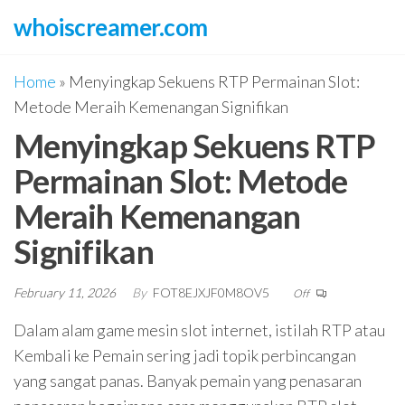
Skip
whoiscreamer.com
to
the
Home
»
Menyingkap Sekuens RTP Permainan Slot:
content
Metode Meraih Kemenangan Signifikan
Menyingkap Sekuens RTP
Permainan Slot: Metode
Meraih Kemenangan
Signifikan
February 11, 2026
By
FOT8EJXJF0M8OV5
Off
Dalam alam game mesin slot internet, istilah RTP atau
Kembali ke Pemain sering jadi topik perbincangan
yang sangat panas. Banyak pemain yang penasaran