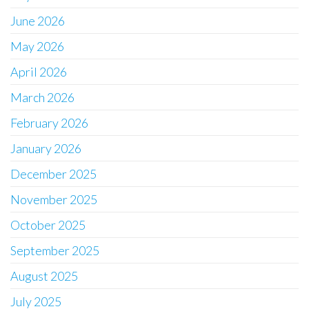
June 2026
May 2026
April 2026
March 2026
February 2026
January 2026
December 2025
November 2025
October 2025
September 2025
August 2025
July 2025