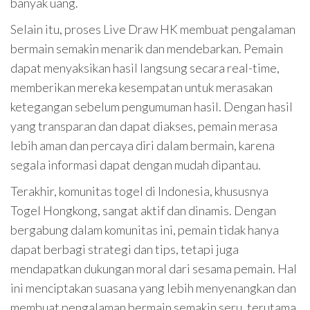
banyak uang.
Selain itu, proses Live Draw HK membuat pengalaman
bermain semakin menarik dan mendebarkan. Pemain
dapat menyaksikan hasil langsung secara real-time,
memberikan mereka kesempatan untuk merasakan
ketegangan sebelum pengumuman hasil. Dengan hasil
yang transparan dan dapat diakses, pemain merasa
lebih aman dan percaya diri dalam bermain, karena
segala informasi dapat dengan mudah dipantau.
Terakhir, komunitas togel di Indonesia, khususnya
Togel Hongkong, sangat aktif dan dinamis. Dengan
bergabung dalam komunitas ini, pemain tidak hanya
dapat berbagi strategi dan tips, tetapi juga
mendapatkan dukungan moral dari sesama pemain. Hal
ini menciptakan suasana yang lebih menyenangkan dan
membuat pengalaman bermain semakin seru, terutama