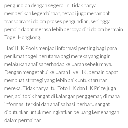
pengundian dengan segera. Ini tidak hanya
memberikan kegembiraan, tetapi juga menambah
transparansi dalam proses pengundian, sehingga
pemain dapat merasa lebih percaya diri dalam bermain
Togel Hongkong.
Hasil HK Pools menjadi informasi penting bagi para
penikmat togel, terutama bagi mereka yang ingin
melakukan analisa terhadap keluaran sebelumnya.
Dengan mengetahui keluaran Live HK, pemain dapat
membuat strategi yang lebih baik untuk taruhan
mereka. Tidak hanya itu, Toto HK dan HK Prize juga
menjadi topik hangat di kalangan penggemar, di mana
informasi terkini dan analisa hasil terbaru sangat
dibutuhkan untuk meningkatkan peluang kemenangan
dalam permainan.