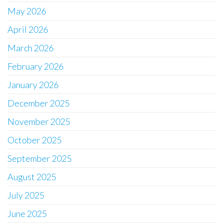
May 2026
April 2026
March 2026
February 2026
January 2026
December 2025
November 2025
October 2025
September 2025
August 2025
July 2025
June 2025