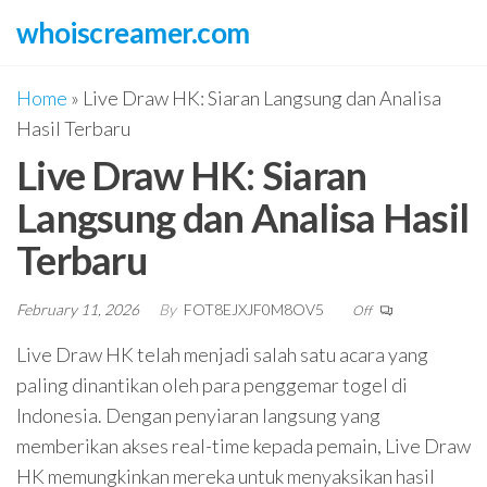
Skip
whoiscreamer.com
to
the
Home
»
Live Draw HK: Siaran Langsung dan Analisa
content
Hasil Terbaru
Live Draw HK: Siaran
Langsung dan Analisa Hasil
Terbaru
February 11, 2026
By
FOT8EJXJF0M8OV5
Off
Live Draw HK telah menjadi salah satu acara yang
paling dinantikan oleh para penggemar togel di
Indonesia. Dengan penyiaran langsung yang
memberikan akses real-time kepada pemain, Live Draw
HK memungkinkan mereka untuk menyaksikan hasil