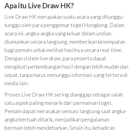
Apa itu Live Draw HK?
Live Draw HK merupakan suatu acara yang ditunggu-
tunggu oleh para penggemar togel Hongkong. Dalam
acara ini, angka-angka yang keluar dalam undian
diumumkan secara langsung, memberikan kesempatan
bagi pemain untuk melihat hasilnya secara real-time.
Dengan sistem live draw, para peserta dapat
mengikuti perkembangan hasil dengan lebih mudah dan
cepat, tanpa harus menunggu informasi yang tertera di
media lain.
Proses Live Draw HK sering dianggap sebagai salah
satu aspek paling menarik dari permainan togel.
Pemain dapat merasakan sensasi langsung saat angka-
angka bertuah ditarik, menjadikan pengalaman
bermain lebih mendebarkan. Selain itu, kehadiran