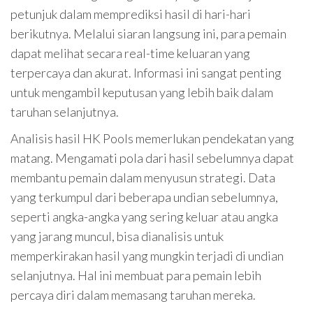
petunjuk dalam memprediksi hasil di hari-hari
berikutnya. Melalui siaran langsung ini, para pemain
dapat melihat secara real-time keluaran yang
terpercaya dan akurat. Informasi ini sangat penting
untuk mengambil keputusan yang lebih baik dalam
taruhan selanjutnya.
Analisis hasil HK Pools memerlukan pendekatan yang
matang. Mengamati pola dari hasil sebelumnya dapat
membantu pemain dalam menyusun strategi. Data
yang terkumpul dari beberapa undian sebelumnya,
seperti angka-angka yang sering keluar atau angka
yang jarang muncul, bisa dianalisis untuk
memperkirakan hasil yang mungkin terjadi di undian
selanjutnya. Hal ini membuat para pemain lebih
percaya diri dalam memasang taruhan mereka.