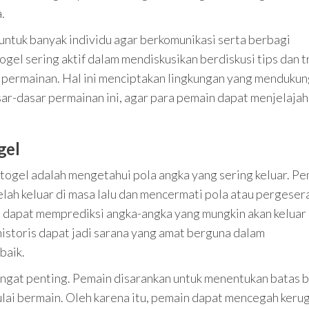
.
 untuk banyak individu agar berkomunikasi serta berbagi
l sering aktif dalam mendiskusikan berdiskusi tips dan tr
ermainan. Hal ini menciptakan lingkungan yang mendukun
-dasar permainan ini, agar para pemain dapat menjelajah
gel
utogel adalah mengetahui pola angka yang sering keluar. P
elah keluar di masa lalu dan mencermati pola atau pergeser
 dapat memprediksi angka-angka yang mungkin akan keluar 
istoris dapat jadi sarana yang amat berguna dalam
baik.
angat penting. Pemain disarankan untuk menentukan batas 
ulai bermain. Oleh karena itu, pemain dapat mencegah keru