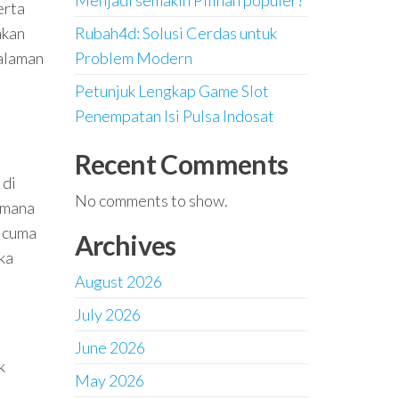
Menjadi semakin Pilihan populer?
erta
akan
Rubah4d: Solusi Cerdas untuk
alaman
Problem Modern
Petunjuk Lengkap Game Slot
Penempatan Isi Pulsa Indosat
Recent Comments
 di
No comments to show.
 mana
k cuma
Archives
ka
August 2026
July 2026
June 2026
k
May 2026