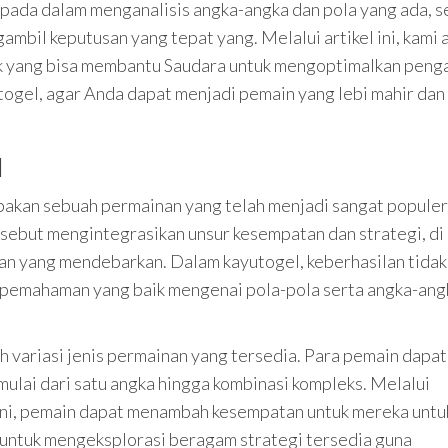
pada dalam menganalisis angka-angka dan pola yang ada, s
bil keputusan yang tepat yang. Melalui artikel ini, kami 
 yang bisa membantu Saudara untuk mengoptimalkan peng
ogel, agar Anda dapat menjadi pemain yang lebi mahir dan
l
pakan sebuah permainan yang telah menjadi sangat populer
sebut mengintegrasikan unsur kesempatan dan strategi, di
n yang mendebarkan. Dalam kayutogel, keberhasilan tida
a pemahaman yang baik mengenai pola-pola serta angka-ang
ah variasi jenis permainan yang tersedia. Para pemain dapat
mulai dari satu angka hingga kombinasi kompleks. Melalui
i, pemain dapat menambah kesempatan untuk mereka untu
 untuk mengeksplorasi beragam strategi tersedia guna