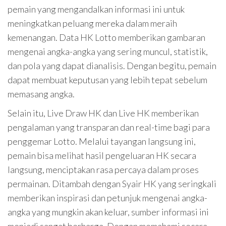
pemain yang mengandalkan informasi ini untuk
meningkatkan peluang mereka dalam meraih
kemenangan. Data HK Lotto memberikan gambaran
mengenai angka-angka yang sering muncul, statistik,
dan pola yang dapat dianalisis. Dengan begitu, pemain
dapat membuat keputusan yang lebih tepat sebelum
memasang angka.
Selain itu, Live Draw HK dan Live HK memberikan
pengalaman yang transparan dan real-time bagi para
penggemar Lotto. Melalui tayangan langsung ini,
pemain bisa melihat hasil pengeluaran HK secara
langsung, menciptakan rasa percaya dalam proses
permainan. Ditambah dengan Syair HK yang seringkali
memberikan inspirasi dan petunjuk mengenai angka-
angka yang mungkin akan keluar, sumber informasi ini