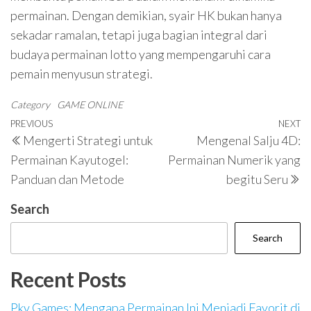
permainan. Dengan demikian, syair HK bukan hanya
sekadar ramalan, tetapi juga bagian integral dari
budaya permainan lotto yang mempengaruhi cara
pemain menyusun strategi.
Category
GAME ONLINE
Post
Previous
PREVIOUS
NEXT
N
Mengerti Strategi untuk
Mengenal Salju 4D:
navigation
Post
P
Permainan Kayutogel:
Permainan Numerik yang
Panduan dan Metode
begitu Seru
Search
Search
Recent Posts
Pkv Games: Mengapa Permainan Ini Menjadi Favorit di