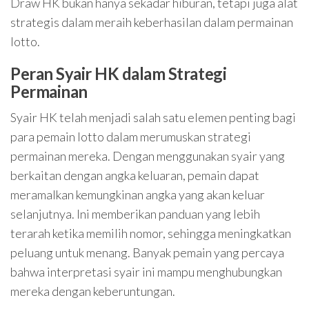
Draw HK bukan hanya sekadar hiburan, tetapi juga alat
strategis dalam meraih keberhasilan dalam permainan
lotto.
Peran Syair HK dalam Strategi
Permainan
Syair HK telah menjadi salah satu elemen penting bagi
para pemain lotto dalam merumuskan strategi
permainan mereka. Dengan menggunakan syair yang
berkaitan dengan angka keluaran, pemain dapat
meramalkan kemungkinan angka yang akan keluar
selanjutnya. Ini memberikan panduan yang lebih
terarah ketika memilih nomor, sehingga meningkatkan
peluang untuk menang. Banyak pemain yang percaya
bahwa interpretasi syair ini mampu menghubungkan
mereka dengan keberuntungan.