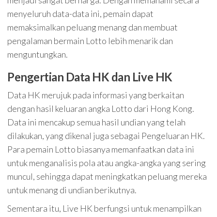
menjadi sangat berharga. Dengan memahami secara
menyeluruh data-data ini, pemain dapat
memaksimalkan peluang menang dan membuat
pengalaman bermain Lotto lebih menarik dan
menguntungkan.
Pengertian Data HK dan Live HK
Data HK merujuk pada informasi yang berkaitan
dengan hasil keluaran angka Lotto dari Hong Kong.
Data ini mencakup semua hasil undian yang telah
dilakukan, yang dikenal juga sebagai Pengeluaran HK.
Para pemain Lotto biasanya memanfaatkan data ini
untuk menganalisis pola atau angka-angka yang sering
muncul, sehingga dapat meningkatkan peluang mereka
untuk menang di undian berikutnya.
Sementara itu, Live HK berfungsi untuk menampilkan