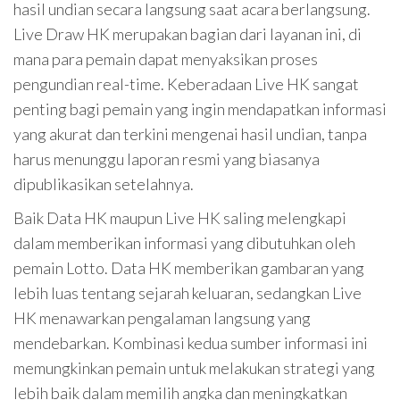
hasil undian secara langsung saat acara berlangsung.
Live Draw HK merupakan bagian dari layanan ini, di
mana para pemain dapat menyaksikan proses
pengundian real-time. Keberadaan Live HK sangat
penting bagi pemain yang ingin mendapatkan informasi
yang akurat dan terkini mengenai hasil undian, tanpa
harus menunggu laporan resmi yang biasanya
dipublikasikan setelahnya.
Baik Data HK maupun Live HK saling melengkapi
dalam memberikan informasi yang dibutuhkan oleh
pemain Lotto. Data HK memberikan gambaran yang
lebih luas tentang sejarah keluaran, sedangkan Live
HK menawarkan pengalaman langsung yang
mendebarkan. Kombinasi kedua sumber informasi ini
memungkinkan pemain untuk melakukan strategi yang
lebih baik dalam memilih angka dan meningkatkan