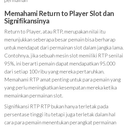
permainan
Memahami Return to Player Slot dan
Signifikansinya
Return to Player, atau RTP, merupakan nilai itu
menunjukkan seberapa besar pemain bisa berharap
untuk mendapat dari permainan slot dalam jangka lama.
Contohnya, jika sebuah mesin slot memiliki RTP senilai
95%, ini berarti pemain dapat mendapatkan 95.000
dari setiap 100 ribu yang mereka pertaruhkan.
Memahami RTP amat penting untuk para pemain yang
yang perlu meningkatkan kesempatan mereka ketika
memainkan permainan slot.
Signifikansi RTP RTP bukan hanya terletak pada
persentase tinggi itu tetapi juga terletak dalam hal
cara para pemain menentukan perangkat permainan