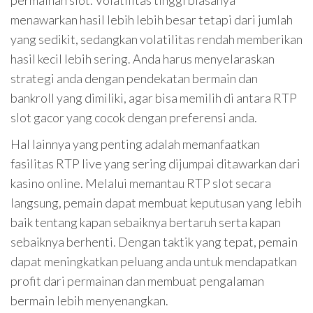
permainan slot. Volatilitas tinggi biasanya
menawarkan hasil lebih lebih besar tetapi dari jumlah
yang sedikit, sedangkan volatilitas rendah memberikan
hasil kecil lebih sering. Anda harus menyelaraskan
strategi anda dengan pendekatan bermain dan
bankroll yang dimiliki, agar bisa memilih di antara RTP
slot gacor yang cocok dengan preferensi anda.
Hal lainnya yang penting adalah memanfaatkan
fasilitas RTP live yang sering dijumpai ditawarkan dari
kasino online. Melalui memantau RTP slot secara
langsung, pemain dapat membuat keputusan yang lebih
baik tentang kapan sebaiknya bertaruh serta kapan
sebaiknya berhenti. Dengan taktik yang tepat, pemain
dapat meningkatkan peluang anda untuk mendapatkan
profit dari permainan dan membuat pengalaman
bermain lebih menyenangkan.