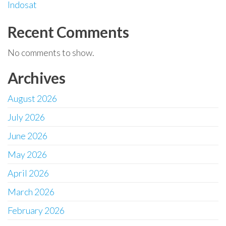
Indosat
Recent Comments
No comments to show.
Archives
August 2026
July 2026
June 2026
May 2026
April 2026
March 2026
February 2026