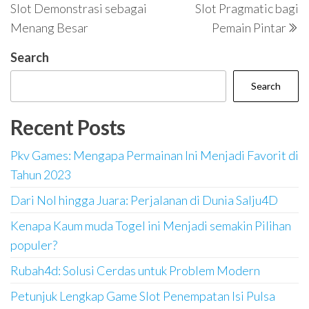
Slot Demonstrasi sebagai
Slot Pragmatic bagi
Menang Besar
Pemain Pintar
Search
Search
Recent Posts
Pkv Games: Mengapa Permainan Ini Menjadi Favorit di
Tahun 2023
Dari Nol hingga Juara: Perjalanan di Dunia Salju4D
Kenapa Kaum muda Togel ini Menjadi semakin Pilihan
populer?
Rubah4d: Solusi Cerdas untuk Problem Modern
Petunjuk Lengkap Game Slot Penempatan Isi Pulsa