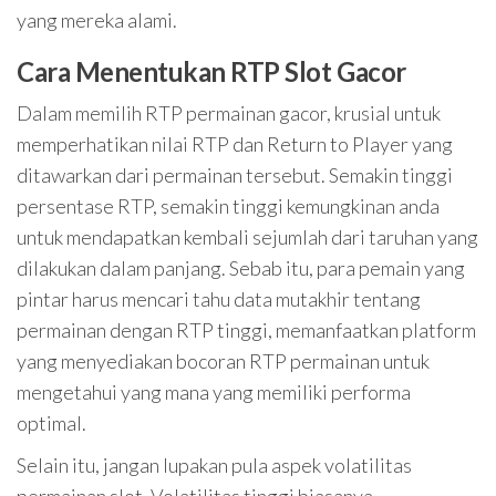
yang mereka alami.
Cara Menentukan RTP Slot Gacor
Dalam memilih RTP permainan gacor, krusial untuk
memperhatikan nilai RTP dan Return to Player yang
ditawarkan dari permainan tersebut. Semakin tinggi
persentase RTP, semakin tinggi kemungkinan anda
untuk mendapatkan kembali sejumlah dari taruhan yang
dilakukan dalam panjang. Sebab itu, para pemain yang
pintar harus mencari tahu data mutakhir tentang
permainan dengan RTP tinggi, memanfaatkan platform
yang menyediakan bocoran RTP permainan untuk
mengetahui yang mana yang memiliki performa
optimal.
Selain itu, jangan lupakan pula aspek volatilitas