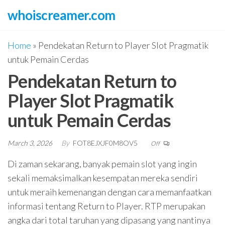
Skip
whoiscreamer.com
to
the
Home
»
Pendekatan Return to Player Slot Pragmatik
content
untuk Pemain Cerdas
Pendekatan Return to
Player Slot Pragmatik
untuk Pemain Cerdas
March 3, 2026
By
FOT8EJXJF0M8OV5
Off
Di zaman sekarang, banyak pemain slot yang ingin
sekali memaksimalkan kesempatan mereka sendiri
untuk meraih kemenangan dengan cara memanfaatkan
informasi tentang Return to Player. RTP merupakan
angka dari total taruhan yang dipasang yang nantinya