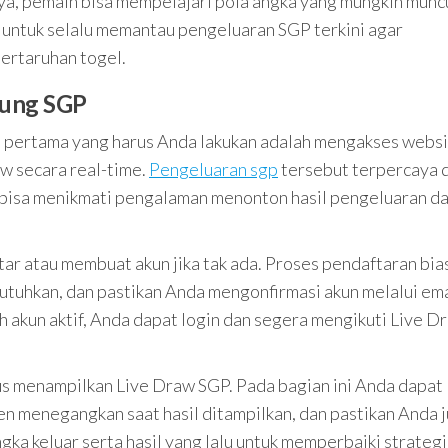
ya, pemain bisa mempelajari pola angka yang mungkin muncu
n untuk selalu memantau pengeluaran SGP terkini agar
rtaruhan togel.
sung SGP
h pertama yang harus Anda lakukan adalah mengakses webs
w secara real-time.
Pengeluaran sgp
tersebut terpercaya 
da bisa menikmati pengalaman menonton hasil pengeluaran d
ar atau membuat akun jika tak ada. Proses pendaftaran bi
utuhkan, dan pastikan Anda mengonfirmasi akun melalui ema
h akun aktif, Anda dapat login dan segera mengikuti Live D
sus menampilkan Live Draw SGP. Pada bagian ini Anda dapat
n menegangkan saat hasil ditampilkan, dan pastikan Anda 
ka keluar serta hasil yang lalu untuk memperbaiki strategi