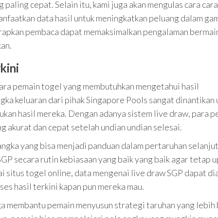
ng paling cepat. Selain itu, kami juga akan mengulas cara cara
anfaatkan data hasil untuk meningkatkan peluang dalam ga
harapkan pembaca dapat memaksimalkan pengalaman bermai
kan.
kini
para pemain togel yang membutuhkan mengetahui hasil
ngka keluaran dari pihak Singapore Pools sangat dinantikan 
an hasil mereka. Dengan adanya sistem live draw, para p
g akurat dan cepat setelah undian undian selesai.
angka yang bisa menjadi panduan dalam pertaruhan selanju
P secara rutin kebiasaan yang baik yang baik agar tetap u
i situs togel online, data mengenai live draw SGP dapat di
s hasil terkini kapan pun mereka mau.
 membantu pemain menyusun strategi taruhan yang lebih 