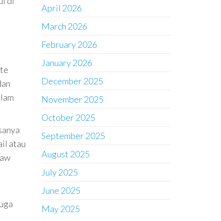
l di
April 2026
March 2026
February 2026
January 2026
ite
December 2025
dan
alam
November 2025
October 2025
asanya
September 2025
il atau
August 2025
raw
July 2025
June 2025
juga
May 2025