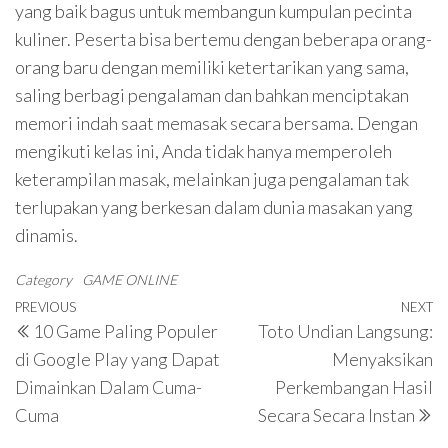
yang baik bagus untuk membangun kumpulan pecinta
kuliner. Peserta bisa bertemu dengan beberapa orang-
orang baru dengan memiliki ketertarikan yang sama,
saling berbagi pengalaman dan bahkan menciptakan
memori indah saat memasak secara bersama. Dengan
mengikuti kelas ini, Anda tidak hanya memperoleh
keterampilan masak, melainkan juga pengalaman tak
terlupakan yang berkesan dalam dunia masakan yang
dinamis.
Category
GAME ONLINE
Post
Previous
PREVIOUS
NEXT
N
10 Game Paling Populer
Toto Undian Langsung:
navigation
Post
P
di Google Play yang Dapat
Menyaksikan
Dimainkan Dalam Cuma-
Perkembangan Hasil
Cuma
Secara Secara Instan