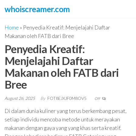
Skip
whoiscreamer.com
to
the
Home
»
Penyedia Kreatif: Menjelajahi Daftar
content
Makanan oleh FATB dari Bree
Penyedia Kreatif:
Menjelajahi Daftar
Makanan oleh FATB dari
Bree
August 26, 2025
By
FOT8EJXJF0M8OV5
Off
Di dalam dunia kuliner yang terus berkembang pesat,
setiap individu mencoba metode untuk merayakan
makanan dengan gaya yang yang khas serta kreatif.