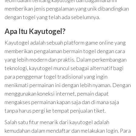
lebih dalam tentang kayutogel dan bagaimana ini
memberikan jenis pengalaman yang unik dibandingkan
dengan togel yang telah ada sebelumnya.
Apa Itu Kayutogel?
Kayutogel adalah sebuah platform game online yang
memberikan pengalaman bermain togel dengan cara
yang lebih modern dan praktis. Dalam perkembangan
teknologi, kayutogel muncul sebagai alternatif bagi
para penggemar togel tradisional yang ingin
menikmati permainan ini dengan lebih nyaman. Dengan
menggunakan koneksi internet, pemain dapat
mengakses permainan kapan saja dan di mana saja
tanpa harus pergi ke tempat penjualan tiket.
Salah satu fitur menarik dari kayutogel adalah
kemudahan dalam mendaftar dan melakukan login. Para