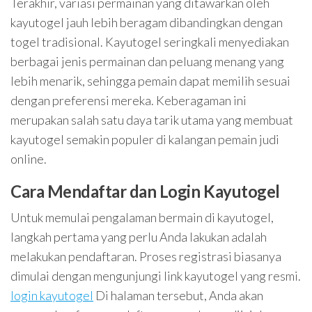
Terakhir, variasi permainan yang ditawarkan oleh
kayutogel jauh lebih beragam dibandingkan dengan
togel tradisional. Kayutogel seringkali menyediakan
berbagai jenis permainan dan peluang menang yang
lebih menarik, sehingga pemain dapat memilih sesuai
dengan preferensi mereka. Keberagaman ini
merupakan salah satu daya tarik utama yang membuat
kayutogel semakin populer di kalangan pemain judi
online.
Cara Mendaftar dan Login Kayutogel
Untuk memulai pengalaman bermain di kayutogel,
langkah pertama yang perlu Anda lakukan adalah
melakukan pendaftaran. Proses registrasi biasanya
dimulai dengan mengunjungi link kayutogel yang resmi.
login kayutogel
Di halaman tersebut, Anda akan