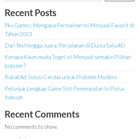
Recent Posts
Pkv Games: Mengapa Permainan Ini Menjadi Favorit di
Tahun 2023
Dari Nol hingga Juara: Perjalanan di Dunia Salju4D
Kenapa Kaum muda Togel ini Menjadi semakin Pilihan
populer?
Rubah4d: Solusi Cerdas untuk Problem Modern
Petunjuk Lengkap Game Slot Penempatan Isi Pulsa
Indosat
Recent Comments
No comments to show.