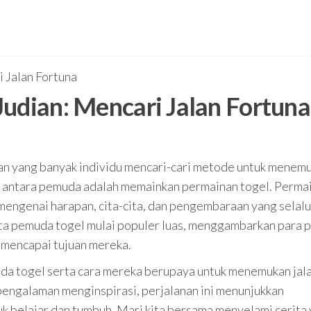
i Jalan Fortuna
Judian: Mencari Jalan Fortuna
ian yang banyak individu mencari-cari metode untuk menem
gan antara pemuda adalah memainkan permainan togel. Perma
 mengenai harapan, cita-cita, dan pengembaraan yang selalu
kata pemuda togel mulai populer luas, menggambarkan para
 mencapai tujuan mereka.
muda togel serta cara mereka berupaya untuk menemukan jal
 pengalaman menginspirasi, perjalanan ini menunjukkan
uk belajar dan tumbuh. Mari kita bersama menyelami cerita