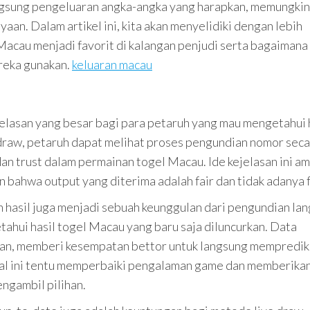
angsung pengeluaran angka-angka yang harapkan, memungki
an. Dalam artikel ini, kita akan menyelidiki dengan lebih
cau menjadi favorit di kalangan penjudi serta bagaimana h
reka gunakan.
keluaran macau
asan yang besar bagi para petaruh yang mau mengetahui 
draw, petaruh dapat melihat proses pengundian nomor seca
an trust dalam permainan togel Macau. Ide kejelasan ini a
n bahwa output yang diterima adalah fair dan tidak adanya 
 hasil juga menjadi sebuah keunggulan dari pengundian la
tahui hasil togel Macau yang baru saja diluncurkan. Data
an, memberi kesempatan bettor untuk langsung mempredik
Hal ini tentu memperbaiki pengalaman game dan memberika
ngambil pilihan.