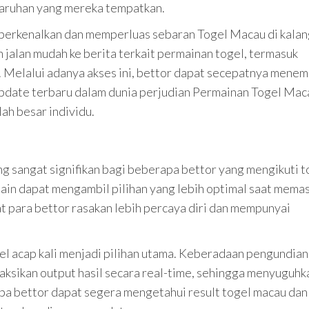
taruhan yang mereka tempatkan.
perkenalkan dan memperluas sebaran Togel Macau di kala
n jalan mudah ke berita terkait permainan togel, termasuk
. Melalui adanya akses ini, bettor dapat secepatnya mene
update terbaru dalam dunia perjudian Permainan Togel Mac
ah besar individu.
u
g sangat signifikan bagi beberapa bettor yang mengikuti t
ain dapat mengambil pilihan yang lebih optimal saat mema
t para bettor rasakan lebih percaya diri dan mempunyai
el acap kali menjadi pilihan utama. Keberadaan pengundian
ksikan output hasil secara real-time, sehingga menyuguhk
pa bettor dapat segera mengetahui result togel macau dan