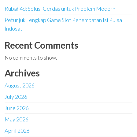
Rubah4d: Solusi Cerdas untuk Problem Modern
Petunjuk Lengkap Game Slot Penempatan Isi Pulsa
Indosat
Recent Comments
No comments to show.
Archives
August 2026
July 2026
June 2026
May 2026
April 2026