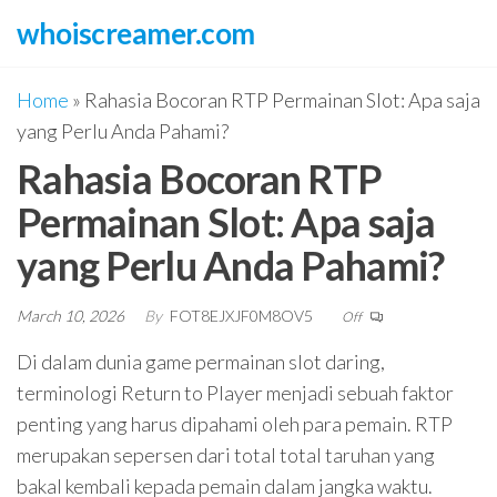
Skip
whoiscreamer.com
to
the
Home
»
Rahasia Bocoran RTP Permainan Slot: Apa saja
content
yang Perlu Anda Pahami?
Rahasia Bocoran RTP
Permainan Slot: Apa saja
yang Perlu Anda Pahami?
March 10, 2026
By
FOT8EJXJF0M8OV5
Off
Di dalam dunia game permainan slot daring,
terminologi Return to Player menjadi sebuah faktor
penting yang harus dipahami oleh para pemain. RTP
merupakan sepersen dari total total taruhan yang
bakal kembali kepada pemain dalam jangka waktu.