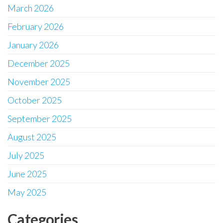
March 2026
February 2026
January 2026
December 2025
November 2025
October 2025
September 2025
August 2025
July 2025
June 2025
May 2025
Categories