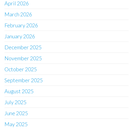
April 2026
March 2026
February 2026
January 2026
December 2025
November 2025
October 2025
September 2025
August 2025
July 2025
June 2025
May 2025