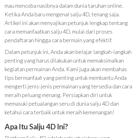
mau mencoba nasibnya dalam dunia taruhan online.
Ketika Anda baru mengenal salju 4D, tenang saja.
Artikel ini akan menyajikan petunjuk lengkap tentang
cara memanfaatkan salju 4D, mulai dari proses
pendaftaran hingga cara bermain yang efektif.
Dalam petunjuk ini, Anda akan belajar langkah-langkah
penting yang harus dilakukan untuk memaksimalkan
kegiatan permainan Anda. Kami juga akan membahas
tips bermanfaat yang penting untuk membantu Anda
mengerti jenis-jenis permainan yang tersedia dan cara
meraih peluang menang. Persiapkan diri untuk
memasuki petualangan seru di dunia salju 4D dan
ketahui cara terbaik untuk meraih kemenangan!
Apa Itu Salju 4D Ini?