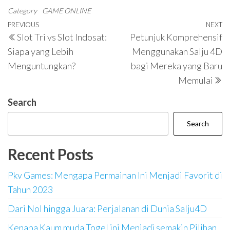
Category
GAME ONLINE
Post
Previous
PREVIOUS
NEXT
N
Slot Tri vs Slot Indosat:
Petunjuk Komprehensif
navigation
Post
P
Siapa yang Lebih
Menggunakan Salju 4D
Menguntungkan?
bagi Mereka yang Baru
Memulai
Search
Search
Recent Posts
Pkv Games: Mengapa Permainan Ini Menjadi Favorit di
Tahun 2023
Dari Nol hingga Juara: Perjalanan di Dunia Salju4D
Kenapa Kaum muda Togel ini Menjadi semakin Pilihan