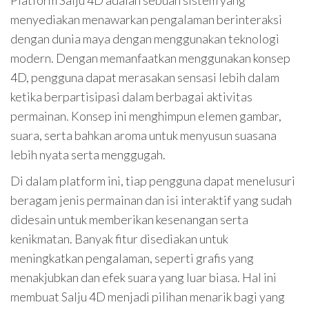
Platform Salju 4D adalah sebuah sistem yang
menyediakan menawarkan pengalaman berinteraksi
dengan dunia maya dengan menggunakan teknologi
modern. Dengan memanfaatkan menggunakan konsep
4D, pengguna dapat merasakan sensasi lebih dalam
ketika berpartisipasi dalam berbagai aktivitas
permainan. Konsep ini menghimpun elemen gambar,
suara, serta bahkan aroma untuk menyusun suasana
lebih nyata serta menggugah.
Di dalam platform ini, tiap pengguna dapat menelusuri
beragam jenis permainan dan isi interaktif yang sudah
didesain untuk memberikan kesenangan serta
kenikmatan. Banyak fitur disediakan untuk
meningkatkan pengalaman, seperti grafis yang
menakjubkan dan efek suara yang luar biasa. Hal ini
membuat Salju 4D menjadi pilihan menarik bagi yang