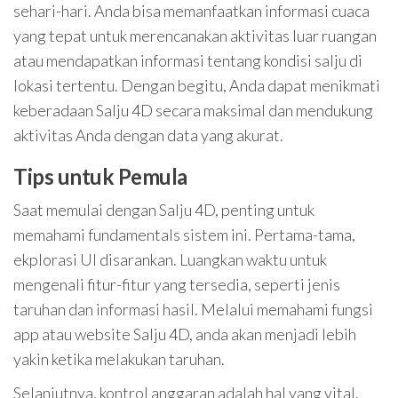
sehari-hari. Anda bisa memanfaatkan informasi cuaca
yang tepat untuk merencanakan aktivitas luar ruangan
atau mendapatkan informasi tentang kondisi salju di
lokasi tertentu. Dengan begitu, Anda dapat menikmati
keberadaan Salju 4D secara maksimal dan mendukung
aktivitas Anda dengan data yang akurat.
Tips untuk Pemula
Saat memulai dengan Salju 4D, penting untuk
memahami fundamentals sistem ini. Pertama-tama,
ekplorasi UI disarankan. Luangkan waktu untuk
mengenali fitur-fitur yang tersedia, seperti jenis
taruhan dan informasi hasil. Melalui memahami fungsi
app atau website Salju 4D, anda akan menjadi lebih
yakin ketika melakukan taruhan.
Selanjutnya, kontrol anggaran adalah hal yang vital.