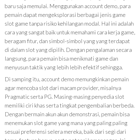
baru saja memulai. Menggunakan account demo, para
pemain dapat mengeksplorasi berbagai jenis game
slot game tanpa risiko kehilangan modal. Hal ini adalah
cara yang sangat baik untuk memahami cara kerja game,
beragam fitur, dan simbol-simbol yang yang terdapat
di dalam slot yang dipilih. Dengan pengalaman secara
langsung, para pemain bisa menikmati game dan
menyusun taktik yang lebih lebih efektif sehingga.
Di samping itu, account demo memungkinkan pemain
agar mencoba slot dari macam provider, misalnya
Pragmatic serta PG. Masing-masing penyedia slot
memiliki ciri khas serta tingkat pengembalian berbeda.
Dengan bermain akun akun demonstrasi, pemain bisa
menemukan slot game yang mana yang paling paling
sesuai preferensi selera mereka, baik dari segi dari