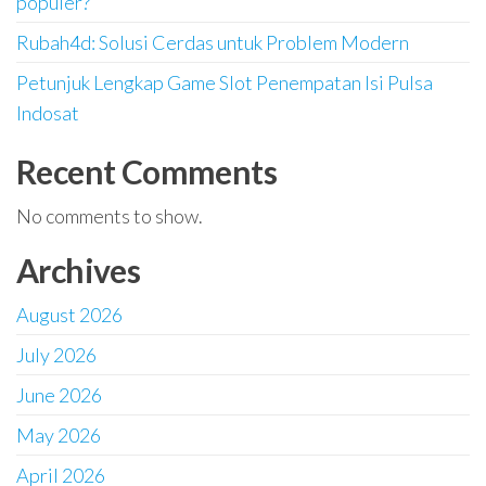
populer?
Rubah4d: Solusi Cerdas untuk Problem Modern
Petunjuk Lengkap Game Slot Penempatan Isi Pulsa
Indosat
Recent Comments
No comments to show.
Archives
August 2026
July 2026
June 2026
May 2026
April 2026