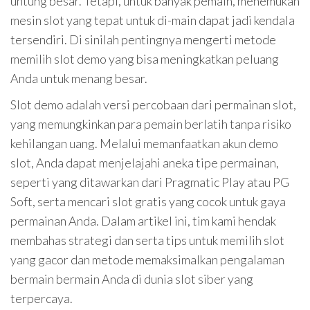
untung besar. Tetapi, untuk banyak pemain, menemukan
mesin slot yang tepat untuk di-main dapat jadi kendala
tersendiri. Di sinilah pentingnya mengerti metode
memilih slot demo yang bisa meningkatkan peluang
Anda untuk menang besar.
Slot demo adalah versi percobaan dari permainan slot,
yang memungkinkan para pemain berlatih tanpa risiko
kehilangan uang. Melalui memanfaatkan akun demo
slot, Anda dapat menjelajahi aneka tipe permainan,
seperti yang ditawarkan dari Pragmatic Play atau PG
Soft, serta mencari slot gratis yang cocok untuk gaya
permainan Anda. Dalam artikel ini, tim kami hendak
membahas strategi dan serta tips untuk memilih slot
yang gacor dan metode memaksimalkan pengalaman
bermain bermain Anda di dunia slot siber yang
terpercaya.