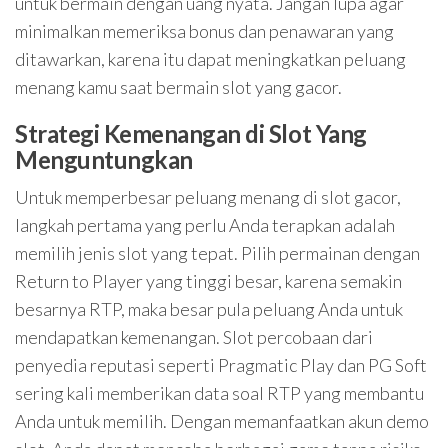
untuk bermain dengan uang nyata. Jangan lupa agar
minimalkan memeriksa bonus dan penawaran yang
ditawarkan, karena itu dapat meningkatkan peluang
menang kamu saat bermain slot yang gacor.
Strategi Kemenangan di Slot Yang
Menguntungkan
Untuk memperbesar peluang menang di slot gacor,
langkah pertama yang perlu Anda terapkan adalah
memilih jenis slot yang tepat. Pilih permainan dengan
Return to Player yang tinggi besar, karena semakin
besarnya RTP, maka besar pula peluang Anda untuk
mendapatkan kemenangan. Slot percobaan dari
penyedia reputasi seperti Pragmatic Play dan PG Soft
sering kali memberikan data soal RTP yang membantu
Anda untuk memilih. Dengan memanfaatkan akun demo