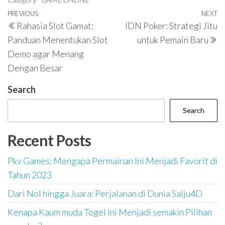
Post
Previous
PREVIOUS
NEXT
N
Rahasia Slot Gamat:
IDN Poker: Strategi Jitu
navigation
Post
P
Panduan Menentukan Slot
untuk Pemain Baru
Demo agar Menang
Dengan Besar
Search
Search
Recent Posts
Pkv Games: Mengapa Permainan Ini Menjadi Favorit di
Tahun 2023
Dari Nol hingga Juara: Perjalanan di Dunia Salju4D
Kenapa Kaum muda Togel ini Menjadi semakin Pilihan