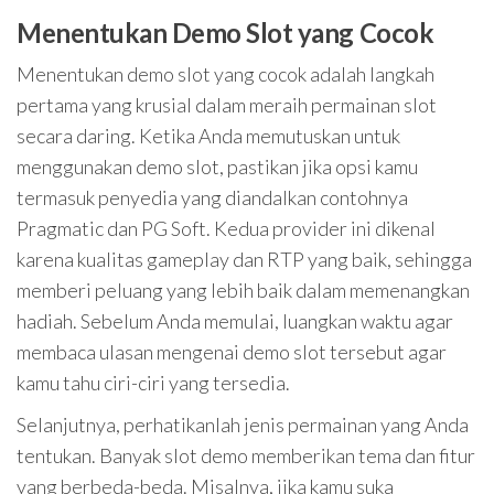
Menentukan Demo Slot yang Cocok
Menentukan demo slot yang cocok adalah langkah
pertama yang krusial dalam meraih permainan slot
secara daring. Ketika Anda memutuskan untuk
menggunakan demo slot, pastikan jika opsi kamu
termasuk penyedia yang diandalkan contohnya
Pragmatic dan PG Soft. Kedua provider ini dikenal
karena kualitas gameplay dan RTP yang baik, sehingga
memberi peluang yang lebih baik dalam memenangkan
hadiah. Sebelum Anda memulai, luangkan waktu agar
membaca ulasan mengenai demo slot tersebut agar
kamu tahu ciri-ciri yang tersedia.
Selanjutnya, perhatikanlah jenis permainan yang Anda
tentukan. Banyak slot demo memberikan tema dan fitur
yang berbeda-beda. Misalnya, jika kamu suka