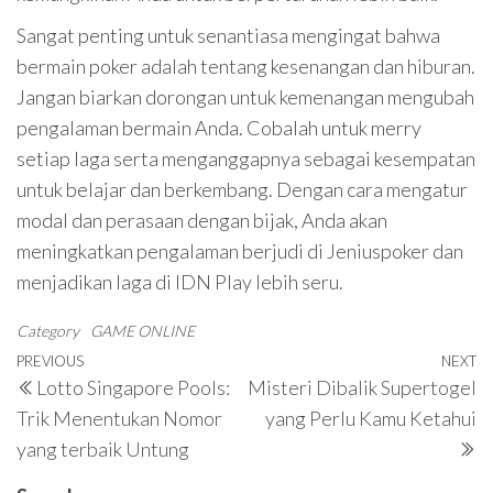
Sangat penting untuk senantiasa mengingat bahwa
bermain poker adalah tentang kesenangan dan hiburan.
Jangan biarkan dorongan untuk kemenangan mengubah
pengalaman bermain Anda. Cobalah untuk merry
setiap laga serta menganggapnya sebagai kesempatan
untuk belajar dan berkembang. Dengan cara mengatur
modal dan perasaan dengan bijak, Anda akan
meningkatkan pengalaman berjudi di Jeniuspoker dan
menjadikan laga di IDN Play lebih seru.
Category
GAME ONLINE
Post
Previous
PREVIOUS
NEXT
N
Lotto Singapore Pools:
Misteri Dibalik Supertogel
navigation
Post
P
Trik Menentukan Nomor
yang Perlu Kamu Ketahui
yang terbaik Untung