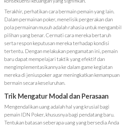
konsekuensi keuangan yang signifikan.
Terakhir, perhatikan cara bermain pemain yang lain.
Dalam permainan poker, menelisik pergerakan dan
pola permainan musuh adalah rahasia untuk mengambil
pilihan yang benar. Cermati cara mereka bertaruh
serta respon keputusan mereka terhadap kondisi
tertentu. Dengan melakukan pengamatan ini, pemain
baru dapat mempelajari taktik yang efektif dan
mengimplementasikannya ke dalam game kegiatan
mereka di jeniuspoker agar meningkatkan kemampuan
bermain secara keseluruhan.
Trik Mengatur Modal dan Perasaan
Mengendalikan uang adalah hal yang krusial bagi
pemain IDN Poker, khususnya bagi pendatang baru.
Tentukan batasan seberapa uang yang bersedia Anda