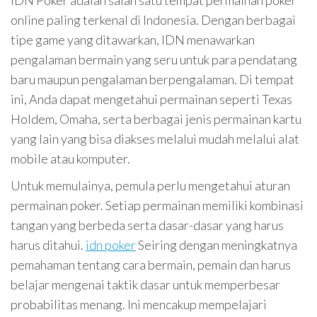
IDN Poker adalah salah satu tempat permainan poker
online paling terkenal di Indonesia. Dengan berbagai
tipe game yang ditawarkan, IDN menawarkan
pengalaman bermain yang seru untuk para pendatang
baru maupun pengalaman berpengalaman. Di tempat
ini, Anda dapat mengetahui permainan seperti Texas
Holdem, Omaha, serta berbagai jenis permainan kartu
yang lain yang bisa diakses melalui mudah melalui alat
mobile atau komputer.
Untuk memulainya, pemula perlu mengetahui aturan
permainan poker. Setiap permainan memiliki kombinasi
tangan yang berbeda serta dasar-dasar yang harus
harus ditahui.
idn poker
Seiring dengan meningkatnya
pemahaman tentang cara bermain, pemain dan harus
belajar mengenai taktik dasar untuk memperbesar
probabilitas menang. Ini mencakup mempelajari