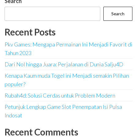
Search
Search
Recent Posts
Pkv Games: Mengapa Permainan Ini Menjadi Favorit di
Tahun 2023
Dari Nol hingga Juara: Perjalanan di Dunia Salju4D
Kenapa Kaum muda Togel ini Menjadi semakin Pilihan
populer?
Rubah4d: Solusi Cerdas untuk Problem Modern
Petunjuk Lengkap Game Slot Penempatan Isi Pulsa
Indosat
Recent Comments