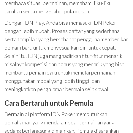
membaca situasi permainan, memahami liku-liku
taruhan serta mengetahui pola musuh.
Dengan IDN Play, Anda bisa memasuki IDN Poker
dengan lebih mudah. Proses daftar yang sederhana
serta tampilan yang bersahabat pengguna memberikan
pemain baru untuk menyesuaikan diri untuk cepat.
Selain itu, IDN juga menghadirkan fitur-fitur menarik
misalnya kompetisi dan bonus yang menarik yang bisa
membantu pemain baru untuk memulai permainan
menggunakan modal yang lebih tinggi, dan
meningkatkan pengalaman bermain sejak awal.
Cara Bertaruh untuk Pemula
Bermain di platform IDN Poker membutuhkan
pemahaman yang mendalam soal permainan yang
sedang berlangsung dimainkan. Pemula disarankan