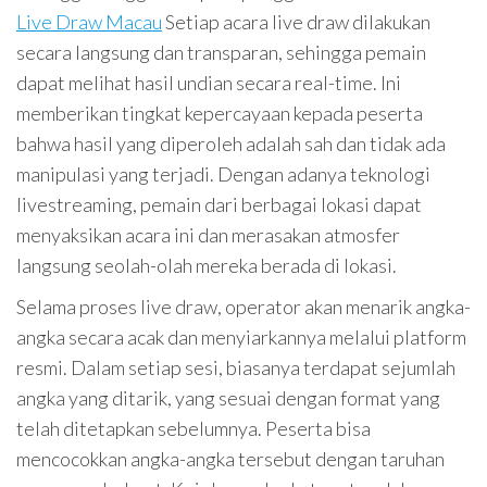
Live Draw Macau
Setiap acara live draw dilakukan
secara langsung dan transparan, sehingga pemain
dapat melihat hasil undian secara real-time. Ini
memberikan tingkat kepercayaan kepada peserta
bahwa hasil yang diperoleh adalah sah dan tidak ada
manipulasi yang terjadi. Dengan adanya teknologi
livestreaming, pemain dari berbagai lokasi dapat
menyaksikan acara ini dan merasakan atmosfer
langsung seolah-olah mereka berada di lokasi.
Selama proses live draw, operator akan menarik angka-
angka secara acak dan menyiarkannya melalui platform
resmi. Dalam setiap sesi, biasanya terdapat sejumlah
angka yang ditarik, yang sesuai dengan format yang
telah ditetapkan sebelumnya. Peserta bisa
mencocokkan angka-angka tersebut dengan taruhan