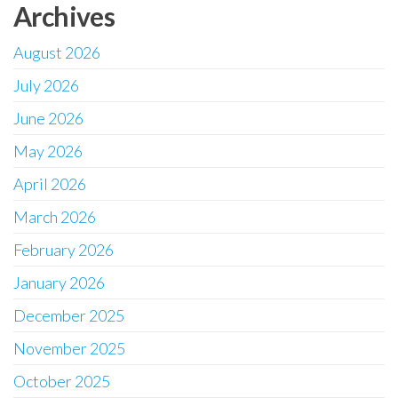
Archives
August 2026
July 2026
June 2026
May 2026
April 2026
March 2026
February 2026
January 2026
December 2025
November 2025
October 2025