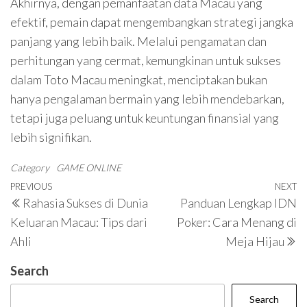
Akhirnya, dengan pemanfaatan data Macau yang
efektif, pemain dapat mengembangkan strategi jangka
panjang yang lebih baik. Melalui pengamatan dan
perhitungan yang cermat, kemungkinan untuk sukses
dalam Toto Macau meningkat, menciptakan bukan
hanya pengalaman bermain yang lebih mendebarkan,
tetapi juga peluang untuk keuntungan finansial yang
lebih signifikan.
Category
GAME ONLINE
Post
Previous
PREVIOUS
NEXT
N
Rahasia Sukses di Dunia
Panduan Lengkap IDN
navigation
Post
P
Keluaran Macau: Tips dari
Poker: Cara Menang di
Ahli
Meja Hijau
Search
Search