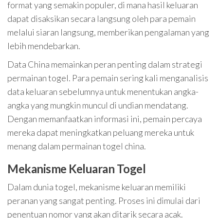
format yang semakin populer, di mana hasil keluaran
dapat disaksikan secara langsung oleh para pemain
melalui siaran langsung, memberikan pengalaman yang
lebih mendebarkan.
Data China memainkan peran penting dalam strategi
permainan togel. Para pemain sering kali menganalisis
data keluaran sebelumnya untuk menentukan angka-
angka yang mungkin muncul di undian mendatang.
Dengan memanfaatkan informasi ini, pemain percaya
mereka dapat meningkatkan peluang mereka untuk
menang dalam permainan togel china.
Mekanisme Keluaran Togel
Dalam dunia togel, mekanisme keluaran memiliki
peranan yang sangat penting. Proses ini dimulai dari
penentuan nomor yang akan ditarik secara acak.