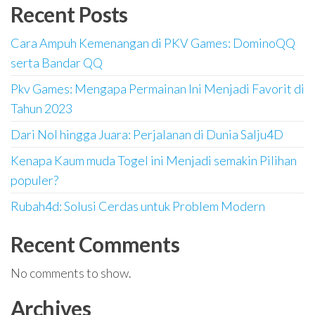
Recent Posts
Cara Ampuh Kemenangan di PKV Games: DominoQQ
serta Bandar QQ
Pkv Games: Mengapa Permainan Ini Menjadi Favorit di
Tahun 2023
Dari Nol hingga Juara: Perjalanan di Dunia Salju4D
Kenapa Kaum muda Togel ini Menjadi semakin Pilihan
populer?
Rubah4d: Solusi Cerdas untuk Problem Modern
Recent Comments
No comments to show.
Archives