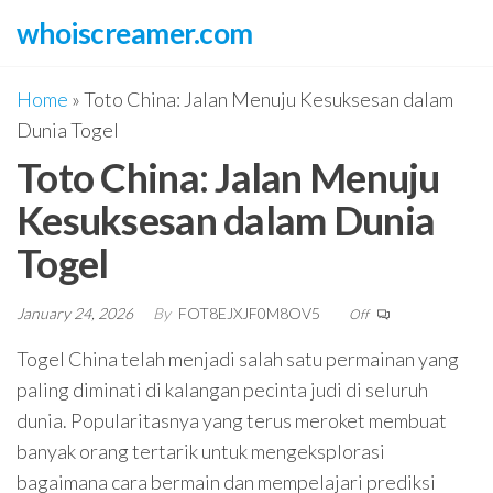
Skip
whoiscreamer.com
to
the
Home
»
Toto China: Jalan Menuju Kesuksesan dalam
content
Dunia Togel
Toto China: Jalan Menuju
Kesuksesan dalam Dunia
Togel
January 24, 2026
By
FOT8EJXJF0M8OV5
Off
Togel China telah menjadi salah satu permainan yang
paling diminati di kalangan pecinta judi di seluruh
dunia. Popularitasnya yang terus meroket membuat
banyak orang tertarik untuk mengeksplorasi
bagaimana cara bermain dan mempelajari prediksi