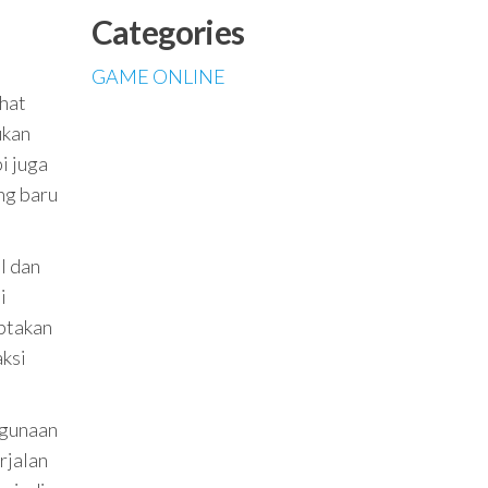
Categories
GAME ONLINE
ihat
ukan
i juga
ng baru
l dan
i
iptakan
aksi
ggunaan
rjalan