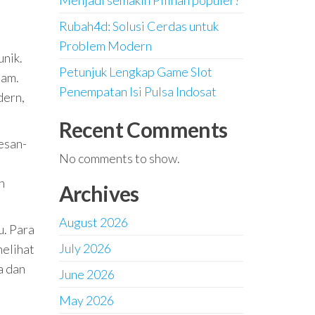
Menjadi semakin Pilihan populer?
Rubah4d: Solusi Cerdas untuk
Problem Modern
nik.
Petunjuk Lengkap Game Slot
lam.
Penempatan Isi Pulsa Indosat
dern,
Recent Comments
esan-
No comments to show.
n
Archives
August 2026
u. Para
July 2026
melihat
a dan
June 2026
May 2026