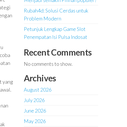
Menjadi semakin Pilihan populer?
ategi
Rubah4d: Solusi Cerdas untuk
dengan
Problem Modern
Petunjuk Lengkap Game Slot
Penempatan Isi Pulsa Indosat
ru
Recent Comments
ncoba
patan
No comments to show.
Archives
t yang
 awal.
August 2026
July 2026
inan
June 2026
May 2026
yak