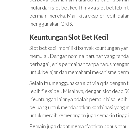
mulai dari slot bet kecil hingga slot bet leb
bermain mereka. Mari kita eksplor lebih da
menggunakan QRIS.
Keuntungan Slot Bet Kecil
Slot bet kecil memiliki banyak keuntungan ya
memulai. Dengan nominal taruhan yang rendah
berbagai jenis permainan tanpa harus mengam
untuk belajar dan memahami mekanisme permai
Selain itu, menggunakan slot via qris dengan
lebih fleksibel. Misalnya, dengan slot depo 5
Keuntungan lainnya adalah pemain bisa lebih
peluang untuk mendapatkan kombinasi yang 
untuk meraih kemenangan juga semakin tinggi
Pemain juga dapat memanfaatkan bonus atau p