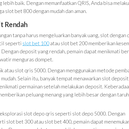
 lebih baik. Dengan memanfaatkan QRIS, Anda bisa melak
gga slot bet 800 dengan mudah dan aman.
it Rendah
ungan tanpa harus mengeluarkan banyak uang, slot dengan 
cil seperti
slot bet 100
atau slot bet 200 memberikan kese
m. Dengan deposit yang rendah, pemain dapat menikmati be
awatir menguras dompet.
is 5k atau slot qris 5000. Dengan menggunakan metode pemb
 mudah. Selain itu, banyak tempat menawarkan slot deposit
nikmati permainan setelah melakukan deposit. Keberadaa
 memberikan peluang menang yang lebih besar dengan taru
eksplorasi slot depo qris seperti slot depo 5000. Dengan
rti slot bet 300 atau slot bet 400, pemain dapat menemuka