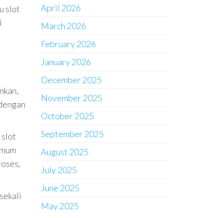
April 2026
u slot
i
March 2026
February 2026
January 2026
h
December 2025
nkan,
November 2025
 dengan
October 2025
September 2025
 slot
nimum
August 2025
roses,
July 2025
June 2025
sekali
May 2025