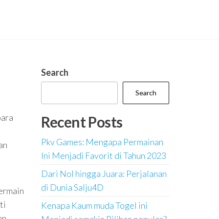
S
Search
Search
para
Recent Posts
Pkv Games: Mengapa Permainan
an
Ini Menjadi Favorit di Tahun 2023
Dari Nol hingga Juara: Perjalanan
di Dunia Salju4D
bermain
ti
Kenapa Kaum muda Togel ini
an,