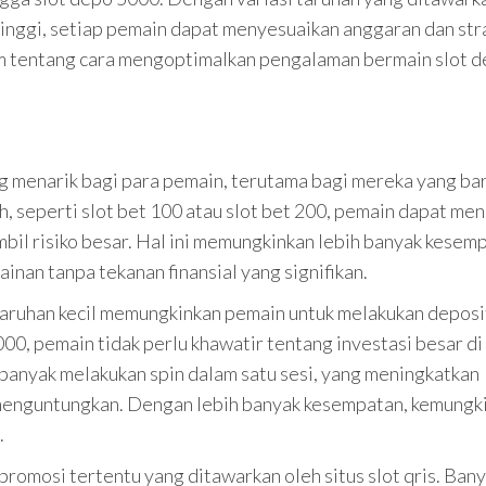
ih tinggi, setiap pemain dapat menyesuaikan anggaran dan str
lam tentang cara mengoptimalkan pengalaman bermain slot 
ng menarik bagi para pemain, terutama bagi mereka yang ba
, seperti slot bet 100 atau slot bet 200, pemain dapat me
bil risiko besar. Hal ini memungkinkan lebih banyak kesem
nan tanpa tekanan finansial yang signifikan.
 taruhan kecil memungkinkan pemain untuk melakukan deposi
000, pemain tidak perlu khawatir tentang investasi besar di
 banyak melakukan spin dalam satu sesi, yang meningkatkan
menguntungkan. Dengan lebih banyak kesempatan, kemungk
.
romosi tertentu yang ditawarkan oleh situs slot qris. Ban