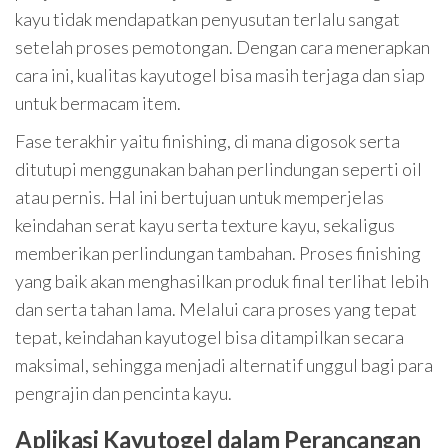
kayu tidak mendapatkan penyusutan terlalu sangat
setelah proses pemotongan. Dengan cara menerapkan
cara ini, kualitas kayutogel bisa masih terjaga dan siap
untuk bermacam item.
Fase terakhir yaitu finishing, di mana digosok serta
ditutupi menggunakan bahan perlindungan seperti oil
atau pernis. Hal ini bertujuan untuk memperjelas
keindahan serat kayu serta texture kayu, sekaligus
memberikan perlindungan tambahan. Proses finishing
yang baik akan menghasilkan produk final terlihat lebih
dan serta tahan lama. Melalui cara proses yang tepat
tepat, keindahan kayutogel bisa ditampilkan secara
maksimal, sehingga menjadi alternatif unggul bagi para
pengrajin dan pencinta kayu.
Aplikasi Kayutogel dalam Perancangan