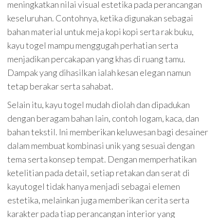
meningkatkan nilai visual estetika pada perancangan
keseluruhan. Contohnya, ketika digunakan sebagai
bahan material untuk meja kopi kopi serta rak buku,
kayu togel mampu menggugah perhatian serta
menjadikan percakapan yang khas di ruang tamu.
Dampak yang dihasilkan ialah kesan elegan namun
tetap berakar serta sahabat.
Selain itu, kayu togel mudah diolah dan dipadukan
dengan beragam bahan lain, contoh logam, kaca, dan
bahan tekstil. Ini memberikan keluwesan bagi desainer
dalam membuat kombinasi unik yang sesuai dengan
tema serta konsep tempat. Dengan memperhatikan
ketelitian pada detail, setiap retakan dan serat di
kayutogel tidak hanya menjadi sebagai elemen
estetika, melainkan juga memberikan cerita serta
karakter pada tiap perancangan interior yang