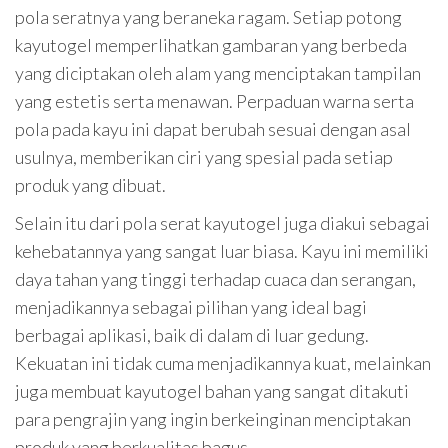
pola seratnya yang beraneka ragam. Setiap potong
kayutogel memperlihatkan gambaran yang berbeda
yang diciptakan oleh alam yang menciptakan tampilan
yang estetis serta menawan. Perpaduan warna serta
pola pada kayu ini dapat berubah sesuai dengan asal
usulnya, memberikan ciri yang spesial pada setiap
produk yang dibuat.
Selain itu dari pola serat kayutogel juga diakui sebagai
kehebatannya yang sangat luar biasa. Kayu ini memiliki
daya tahan yang tinggi terhadap cuaca dan serangan,
menjadikannya sebagai pilihan yang ideal bagi
berbagai aplikasi, baik di dalam di luar gedung.
Kekuatan ini tidak cuma menjadikannya kuat, melainkan
juga membuat kayutogel bahan yang sangat ditakuti
para pengrajin yang ingin berkeinginan menciptakan
produk yang berkualitas bagus.