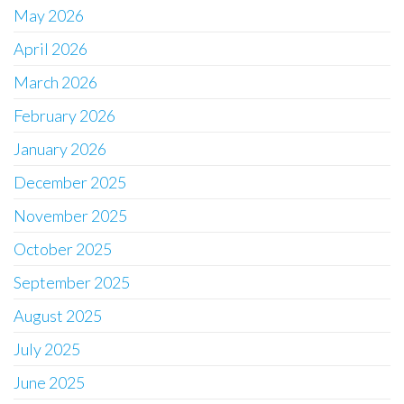
May 2026
April 2026
March 2026
February 2026
January 2026
December 2025
November 2025
October 2025
September 2025
August 2025
July 2025
June 2025