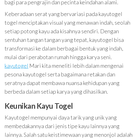
bagi para pengrajin dan pecinta keindahan alami.
Keberadaan serat yang bervariasi pada kayutogel
togel menciptakan visual yang menawan indah, seolah
setiap potong kayu ada kisahnya sendiri. Dengan
sentuhan tangan tangan yang tepat, kayutogel bisa
transformasi ke dalam berbagai bentuk yang indah,
mulai dari perabotan rumah hingga karya seni.
kayutogel
Mari kita meneliti lebih dalam mengenai
pesona kayutogel serta bagaimana retakan dan
seratnya dapat membawa nuansa kehidupan yang
berbeda dalam setiap karya yang dihasilkan.
Keunikan Kayu Togel
Kayutogel mempunyai daya tarik yang unik yang
membedakannya dari jenis tipe kayu lainnya yang
lainnya. Salah satu keistimewaan yang menonjol adalah