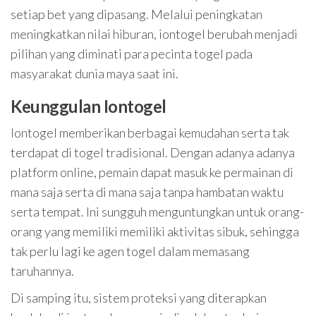
setiap bet yang dipasang. Melalui peningkatan
meningkatkan nilai hiburan, iontogel berubah menjadi
pilihan yang diminati para pecinta togel pada
masyarakat dunia maya saat ini.
Keunggulan Iontogel
Iontogel memberikan berbagai kemudahan serta tak
terdapat di togel tradisional. Dengan adanya adanya
platform online, pemain dapat masuk ke permainan di
mana saja serta di mana saja tanpa hambatan waktu
serta tempat. Ini sungguh menguntungkan untuk orang-
orang yang memiliki memiliki aktivitas sibuk, sehingga
tak perlu lagi ke agen togel dalam memasang
taruhannya.
Di samping itu, sistem proteksi yang diterapkan