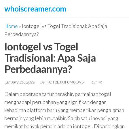
Skip
whoiscreamer.com
to
the
Home
»
Iontogel vs Togel Tradisional: Apa Saja
content
Perbedaannya?
Iontogel vs Togel
Tradisional: Apa Saja
Perbedaannya?
January 25, 2026
By
FOT8EJXJF0M8OV5
Off
Dalam beberapa tahun terakhir, permainan togel
menghadapi perubahan yang signifikan dengan
kehadiran platform baru yang memberikan pengalaman
bermain yang lebih mutakhir. Salah satu inovasi yang
memikat banyak pemain adalah iontogel. Dibandingkan