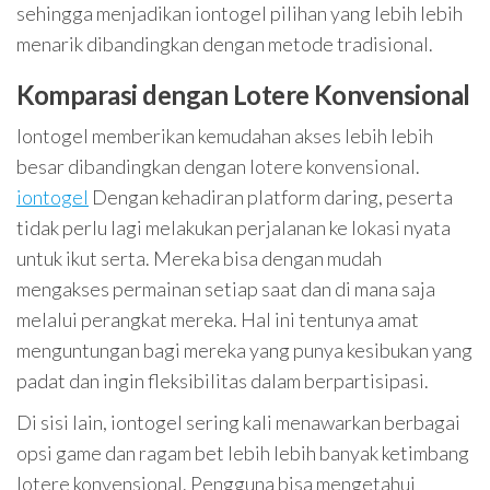
sehingga menjadikan iontogel pilihan yang lebih lebih
menarik dibandingkan dengan metode tradisional.
Komparasi dengan Lotere Konvensional
Iontogel memberikan kemudahan akses lebih lebih
besar dibandingkan dengan lotere konvensional.
iontogel
Dengan kehadiran platform daring, peserta
tidak perlu lagi melakukan perjalanan ke lokasi nyata
untuk ikut serta. Mereka bisa dengan mudah
mengakses permainan setiap saat dan di mana saja
melalui perangkat mereka. Hal ini tentunya amat
menguntungan bagi mereka yang punya kesibukan yang
padat dan ingin fleksibilitas dalam berpartisipasi.
Di sisi lain, iontogel sering kali menawarkan berbagai
opsi game dan ragam bet lebih lebih banyak ketimbang
lotere konvensional. Pengguna bisa mengetahui