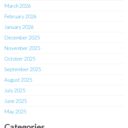
March 2026
February 2026
January 2026
December 2025
November 2025
October 2025
September 2025
August 2025
July 2025
June 2025
May 2025
Categories