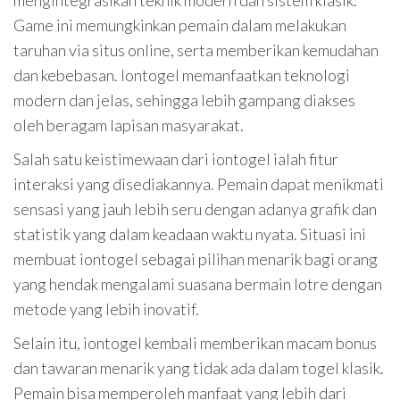
mengintegrasikan teknik modern dan sistem klasik.
Game ini memungkinkan pemain dalam melakukan
taruhan via situs online, serta memberikan kemudahan
dan kebebasan. Iontogel memanfaatkan teknologi
modern dan jelas, sehingga lebih gampang diakses
oleh beragam lapisan masyarakat.
Salah satu keistimewaan dari iontogel ialah fitur
interaksi yang disediakannya. Pemain dapat menikmati
sensasi yang jauh lebih seru dengan adanya grafik dan
statistik yang dalam keadaan waktu nyata. Situasi ini
membuat iontogel sebagai pilihan menarik bagi orang
yang hendak mengalami suasana bermain lotre dengan
metode yang lebih inovatif.
Selain itu, iontogel kembali memberikan macam bonus
dan tawaran menarik yang tidak ada dalam togel klasik.
Pemain bisa memperoleh manfaat yang lebih dari