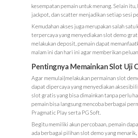
kesempatan pemain untuk menang. Selain itu, k
jackpot, dan scatter menjadikan setiap sesi
Kemudahan akses juga merupakan salah satu k
terpercaya yang menyediakan slot demo grati
melakukan deposit, pemain dapat memanfaatka
malam ini dan hari ini agar memberikan peluan
Pentingnya Memainkan Slot Uji 
Agar memulai|melakukan permainan slot demo, 
dapat dipercaya yang menyediakan aksesibili
slot gratis yang bisa dimainkan tanpa perlu 
pemain bisa langsung mencoba berbagai perm
Pragmatic Play serta PG Soft.
Begitu memiliki akun percobaan, pemain dapa
ada berbagai pilihan slot demo yang menarik,