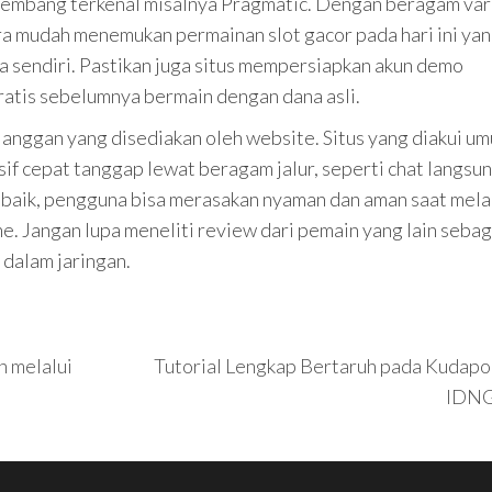
gembang terkenal misalnya Pragmatic. Dengan beragam var
a mudah menemukan permainan slot gacor pada hari ini ya
a sendiri. Pastikan juga situs mempersiapkan akun demo
atis sebelumnya bermain dengan dana asli.
elanggan yang disediakan oleh website. Situs yang diakui 
 cepat tanggap lewat beragam jalur, seperti chat langsun
 baik, pengguna bisa merasakan nyaman dan aman saat mel
e. Jangan lupa meneliti review dari pemain yang lain sebag
 dalam jaringan.
 melalui
Tutorial Lengkap Bertaruh pada Kudapo
IDN