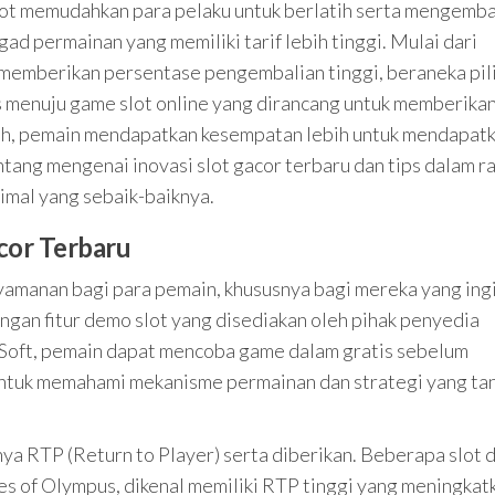
ot memudahkan para pelaku untuk berlatih serta mengemb
ad permainan yang memiliki tarif lebih tinggi. Mulai dari
 memberikan persentase pengembalian tinggi, beraneka pil
 menuju game slot online yang dirancang untuk memberika
h, pemain mendapatkan kesempatan lebih untuk mendapat
entang mengenai inovasi slot gacor terbaru dan tips dalam r
mal yang sebaik-baiknya.
cor Terbaru
yamanan bagi para pemain, khususnya bagi mereka yang ing
ngan fitur demo slot yang disediakan oleh pihak penyedia
Soft, pemain dapat mencoba game dalam gratis sebelum
untuk memahami mekanisme permainan dan strategi yang ta
inya RTP (Return to Player) serta diberikan. Beberapa slot 
s of Olympus, dikenal memiliki RTP tinggi yang meningkat