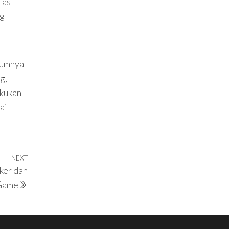
iasi
ng
umumnya
g,
akukan
ai
NEXT
Next
ker dan
Post
Game