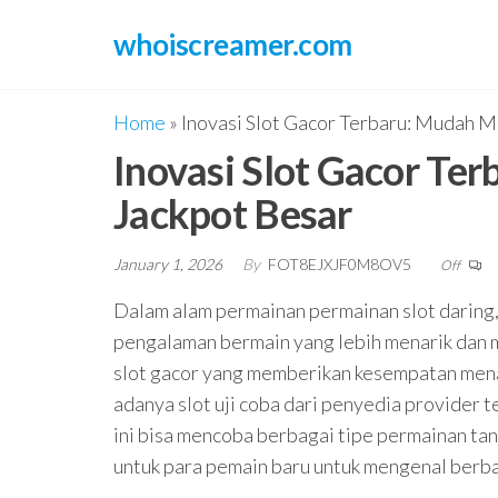
Skip
whoiscreamer.com
to
the
content
Home
»
Inovasi Slot Gacor Terbaru: Mudah 
Inovasi Slot Gacor Te
Jackpot Besar
January 1, 2026
By
FOT8EJXJF0M8OV5
Off
Dalam alam permainan permainan slot daring
pengalaman bermain yang lebih menarik dan 
slot gacor yang memberikan kesempatan men
adanya slot uji coba dari penyedia provider 
ini bisa mencoba berbagai tipe permainan ta
untuk para pemain baru untuk mengenal berba