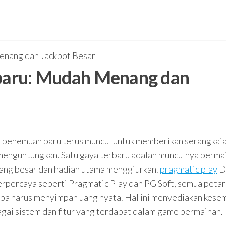
Menang dan Jackpot Besar
rbaru: Mudah Menang dan
, penemuan baru terus muncul untuk memberikan serangkai
menguntungkan. Satu gaya terbaru adalah munculnya perma
ang besar dan hadiah utama menggiurkan.
pragmatic play
D
terpercaya seperti Pragmatic Play dan PG Soft, semua petar
npa harus menyimpan uang nyata. Hal ini menyediakan kese
gai sistem dan fitur yang terdapat dalam game permainan.