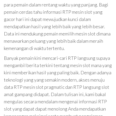
para pemain dalam rentang waktu yang panjang. Bagi
pemain cerdas tahu informasi RTP mesin slot yang
gacor hari ini dapat mewujudkan kunci dalam
mendapatkan hasil yang lebih baik yang lebih besar.
Data ini mendukung pemain memilih mesin slot dimana
menawarkan peluang yang lebih baik dalam meraih
kemenangan di waktu tertentu.
Banyak pemain kini mencari-cari RTP langsung supaya
mengambil berita terkini tentang mesin slot mana yang
kini memberikan hasil yang paling baik. Dengan adanya
teknologi yang yang semakin modern, akses menuju
data RTP mesin slot pragmatic dan RTP langsung slot
amat gampang didapat. Dalam tulisan ini, kami bakal
mengulas secara mendalam mengenai informasi RTP
slot yang dapat dapat menolong Anda mendapatkan