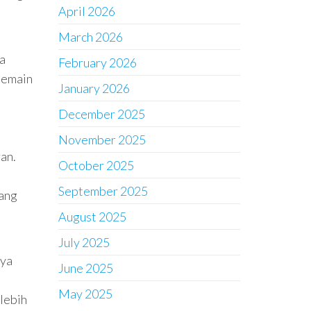
April 2026
March 2026
a
February 2026
pemain
January 2026
December 2025
November 2025
an.
October 2025
September 2025
yang
August 2025
July 2025
nya
June 2025
May 2025
lebih