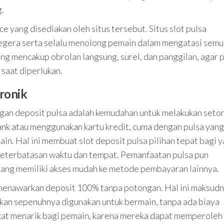
.
e yang disediakan oleh situs tersebut. Situs slot pulsa
egera serta selalu menolong pemain dalam mengatasi semu
ng mencakup obrolan langsung, surel, dan panggilan, agar 
saat diperlukan.
tronik
ngan deposit pulsa adalah kemudahan untuk melakukan setor
ank atau menggunakan kartu kredit, cuma dengan pulsa yang
ain. Hal ini membuat slot deposit pulsa pilihan tepat bagi 
keterbatasan waktu dan tempat. Pemanfaatan pulsa pun
ang memiliki akses mudah ke metode pembayaran lainnya.
 menawarkan deposit 100% tanpa potongan. Hal ini maksud
kan sepenuhnya digunakan untuk bermain, tanpa ada biaya
gat menarik bagi pemain, karena mereka dapat memperoleh 