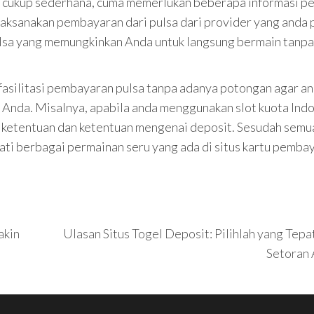
a cukup sederhana, cuma memerlukan beberapa informasi pe
ksanakan pembayaran dari pulsa dari provider yang anda p
ulsa yang memungkinkan Anda untuk langsung bermain tanpa
asilitasi pembayaran pulsa tanpa adanya potongan agar a
Anda. Misalnya, apabila anda menggunakan slot kuota Ind
 ketentuan dan ketentuan mengenai deposit. Sesudah semu
ati berbagai permainan seru yang ada di situs kartu pemba
akin
Ulasan Situs Togel Deposit: Pilihlah yang Tepa
Setoran