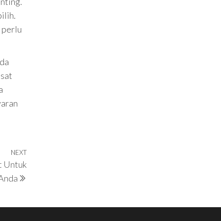
nting.
ilih.
 perlu
nda
osat
a
yaran
NEXT
Next
t Untuk
Post
 Anda