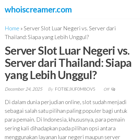
Skip
whoiscreamer.com
to
the
Home
»
Server Slot Luar Negeri vs. Server dari
content
Thailand: Siapa yang Lebih Unggul?
Server Slot Luar Negeri vs.
Server dari Thailand: Siapa
yang Lebih Unggul?
December 24, 2025
By
FOT8EJXJF0M8OV5
Off
Di dalam dunia perjudian online, slot sudah menjadi
sebagai salah satu pilihan paling populer bagi untuk
para pemain. Di Indonesia, khususnya, para pemain
sering kali dihadapkan pada pilihan opsi antara
menggunakan layanan luar negeri maupun server