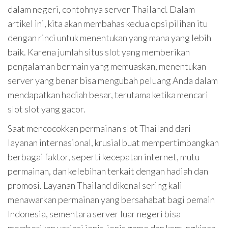
dalam negeri, contohnya server Thailand. Dalam
artikel ini, kita akan membahas kedua opsi pilihan itu
dengan rinci untuk menentukan yang mana yang lebih
baik. Karena jumlah situs slot yang memberikan
pengalaman bermain yang memuaskan, menentukan
server yang benar bisa mengubah peluang Anda dalam
mendapatkan hadiah besar, terutama ketika mencari
slot slot yang gacor.
Saat mencocokkan permainan slot Thailand dari
layanan internasional, krusial buat mempertimbangkan
berbagai faktor, seperti kecepatan internet, mutu
permainan, dan kelebihan terkait dengan hadiah dan
promosi. Layanan Thailand dikenal sering kali
menawarkan permainan yang bersahabat bagi pemain
Indonesia, sementara server luar negeri bisa