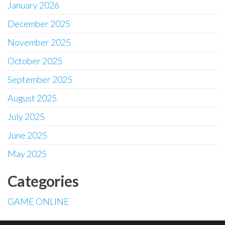
January 2026
December 2025
November 2025
October 2025
September 2025
August 2025
July 2025
June 2025
May 2025
Categories
GAME ONLINE