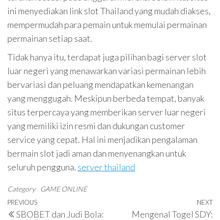
ini menyediakan link slot Thailand yang mudah diakses,
mempermudah para pemain untuk memulai permainan
permainan setiap saat.
Tidak hanya itu, terdapat juga pilihan bagi server slot
luar negeri yang menawarkan variasi permainan lebih
bervariasi dan peluang mendapatkan kemenangan
yang menggugah. Meskipun berbeda tempat, banyak
situs terpercaya yang memberikan server luar negeri
yang memiliki izin resmi dan dukungan customer
service yang cepat. Hal ini menjadikan pengalaman
bermain slot jadi aman dan menyenangkan untuk
seluruh pengguna.
server thailand
Category
GAME ONLINE
Post
Previous
PREVIOUS
NEXT
N
SBOBET dan Judi Bola:
Mengenal Togel SDY:
Post
P