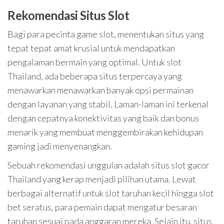
Rekomendasi Situs Slot
Bagi para pecinta game slot, menentukan situs yang
tepat tepat amat krusial untuk mendapatkan
pengalaman bermain yang optimal. Untuk slot
Thailand, ada beberapa situs terpercaya yang
menawarkan menawarkan banyak opsi permainan
dengan layanan yang stabil. Laman-laman ini terkenal
dengan cepatnya konektivitas yang baik dan bonus
menarik yang membuat menggembirakan kehidupan
gaming jadi menyenangkan.
Sebuah rekomendasi unggulan adalah situs slot gacor
Thailand yang kerap menjadi pilihan utama. Lewat
berbagai alternatif untuk slot taruhan kecil hingga slot
bet seratus, para pemain dapat mengatur besaran
taruhan sesuai pada anggaran mereka. Selain itu, situs