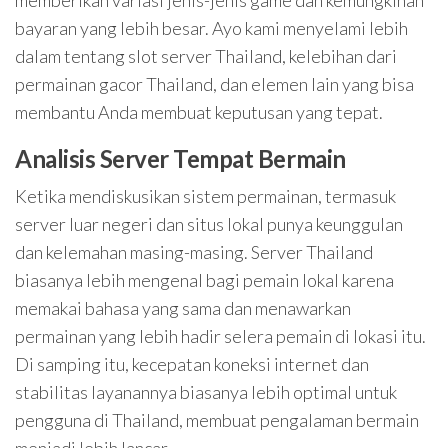
memberikan variasi jenis-jenis game dan kemungkinan
bayaran yang lebih besar. Ayo kami menyelami lebih
dalam tentang slot server Thailand, kelebihan dari
permainan gacor Thailand, dan elemen lain yang bisa
membantu Anda membuat keputusan yang tepat.
Analisis Server Tempat Bermain
Ketika mendiskusikan sistem permainan, termasuk
server luar negeri dan situs lokal punya keunggulan
dan kelemahan masing-masing. Server Thailand
biasanya lebih mengenal bagi pemain lokal karena
memakai bahasa yang sama dan menawarkan
permainan yang lebih hadir selera pemain di lokasi itu.
Di samping itu, kecepatan koneksi internet dan
stabilitas layanannya biasanya lebih optimal untuk
pengguna di Thailand, membuat pengalaman bermain