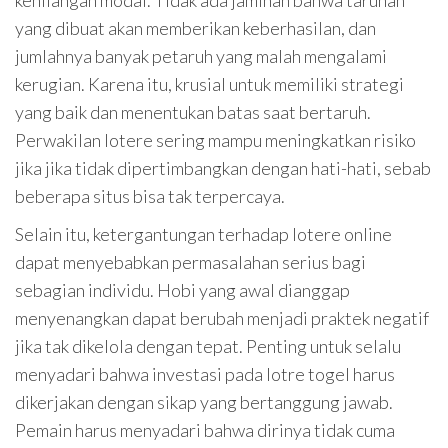
kehilangan modal. Tidak ada jaminan bahwa taruhan
yang dibuat akan memberikan keberhasilan, dan
jumlahnya banyak petaruh yang malah mengalami
kerugian. Karena itu, krusial untuk memiliki strategi
yang baik dan menentukan batas saat bertaruh.
Perwakilan lotere sering mampu meningkatkan risiko
jika jika tidak dipertimbangkan dengan hati-hati, sebab
beberapa situs bisa tak terpercaya.
Selain itu, ketergantungan terhadap lotere online
dapat menyebabkan permasalahan serius bagi
sebagian individu. Hobi yang awal dianggap
menyenangkan dapat berubah menjadi praktek negatif
jika tak dikelola dengan tepat. Penting untuk selalu
menyadari bahwa investasi pada lotre togel harus
dikerjakan dengan sikap yang bertanggung jawab.
Pemain harus menyadari bahwa dirinya tidak cuma