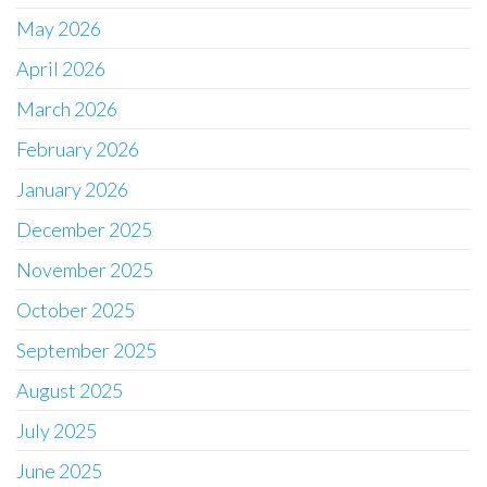
May 2026
April 2026
March 2026
February 2026
January 2026
December 2025
November 2025
October 2025
September 2025
August 2025
July 2025
June 2025