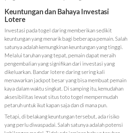
Keuntungan dan Bahaya Investasi
Lotere
Investasi pada togel daring memberikan sedikit
keuntungan yang menarik bagi beberapa pemain. Salah
satunya adalah kemungkinan keuntungan yang tinggi.
Melalui taruhan yang tepat, pemain dapat meraih
pengembalian yang signifikan dari investasi yang
dikeluarkan. Bandar lotere daring sering kali
menawarkan jackpot besar yang bisa membuat pemain
kaya dalam waktu singkat. Di samping itu, kemudahan
aksesibilitas lewat situs toto togel mempermudah
petaruh untuk ikut kapan saja dan di mana pun.
Tetapi, di belakang keuntungan tersebut, ada risiko
yang perlu diwaspadai. Salah satunya adalah potensi