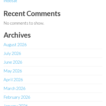
Indosat
Recent Comments
No comments to show.
Archives
August 2026
July 2026
June 2026
May 2026
April 2026
March 2026
February 2026
January 2026