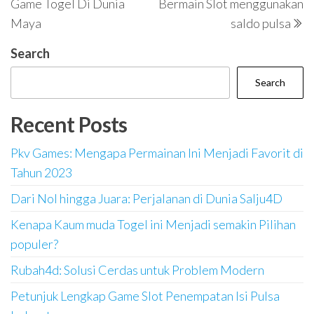
Game Togel Di Dunia
Bermain Slot menggunakan
Maya
saldo pulsa
Search
Search
Recent Posts
Pkv Games: Mengapa Permainan Ini Menjadi Favorit di
Tahun 2023
Dari Nol hingga Juara: Perjalanan di Dunia Salju4D
Kenapa Kaum muda Togel ini Menjadi semakin Pilihan
populer?
Rubah4d: Solusi Cerdas untuk Problem Modern
Petunjuk Lengkap Game Slot Penempatan Isi Pulsa