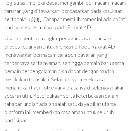
registrasi, mereka dapat mengambil bermacam-macam
taruhan yang ditawarkan, berdasarkan pada kesukaan
serta taktik 分別. Tahapan memilih nomor ini adalah inti
dari proses permainan pada Rakyat 4D.
Usai menentukan angka, pengguna akan transaksi
proses keuangan untuk mengambil bet. Rakyat 4D
menawarkan bermacam cara pembayaran yang
terpercaya serta nyaman, sehingga pemain baru serta
pemain berpengalaman bisa dapat dengan mudah
melakukan transaksi. Selanjutnya, mereka akan
menantikan hasil lotre yang biasanya diselenggarakan
secara rutin. Keterbukaan serta keterbukaan dalam
tahapan undian adalah salah satu daya pikat utama
platform ini, memberikan rasa aman untuk seluruh
partisipan.