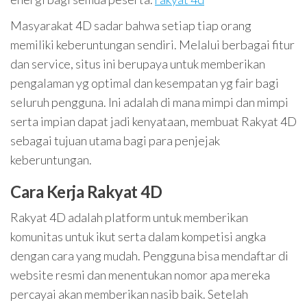
Masyarakat 4D sadar bahwa setiap tiap orang
memiliki keberuntungan sendiri. Melalui berbagai fitur
dan service, situs ini berupaya untuk memberikan
pengalaman yg optimal dan kesempatan yg fair bagi
seluruh pengguna. Ini adalah di mana mimpi dan mimpi
serta impian dapat jadi kenyataan, membuat Rakyat 4D
sebagai tujuan utama bagi para penjejak
keberuntungan.
Cara Kerja Rakyat 4D
Rakyat 4D adalah platform untuk memberikan
komunitas untuk ikut serta dalam kompetisi angka
dengan cara yang mudah. Pengguna bisa mendaftar di
website resmi dan menentukan nomor apa mereka
percayai akan memberikan nasib baik. Setelah