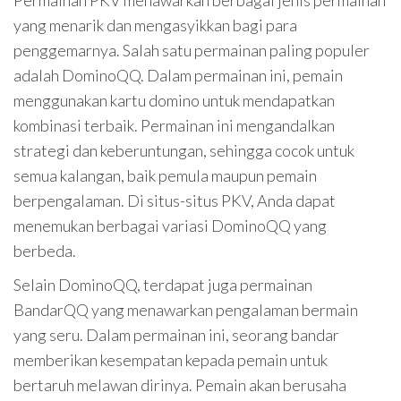
Permainan PKV menawarkan berbagai jenis permainan
yang menarik dan mengasyikkan bagi para
penggemarnya. Salah satu permainan paling populer
adalah DominoQQ. Dalam permainan ini, pemain
menggunakan kartu domino untuk mendapatkan
kombinasi terbaik. Permainan ini mengandalkan
strategi dan keberuntungan, sehingga cocok untuk
semua kalangan, baik pemula maupun pemain
berpengalaman. Di situs-situs PKV, Anda dapat
menemukan berbagai variasi DominoQQ yang
berbeda.
Selain DominoQQ, terdapat juga permainan
BandarQQ yang menawarkan pengalaman bermain
yang seru. Dalam permainan ini, seorang bandar
memberikan kesempatan kepada pemain untuk
bertaruh melawan dirinya. Pemain akan berusaha