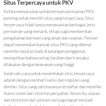
Situs Terpercaya untuk PKV
Ketika memutuskan untuk bermain permainan PKV,
penting untuk memilih situs yang terpercaya. Situs
terpercaya tidak hanya menawarkan berbagai jenis
permainan yang menarik, tetapi juga memberikan
pengalaman bermain yang aman dan nyaman. Pemain
dapat menemukan banyak situs PKV yang dikenal
memiliki reputasi baik di kalangan penggemar,
memastikan bahwa setiap taruhan dan transaksi
dilakukan dengan keamanan yang tinggi.
Salah satu cara untuk menentukan situs terpercaya
adalah dengan melihat lisensi dan regulasi yang
dimiliki. Situs yang sah biasanya terdaftar dan memiliki
lisensi resmi dari otoritas perjudian. Selain itu, ulasan
dan testimoni dari pemain lain juga dapat menjadi