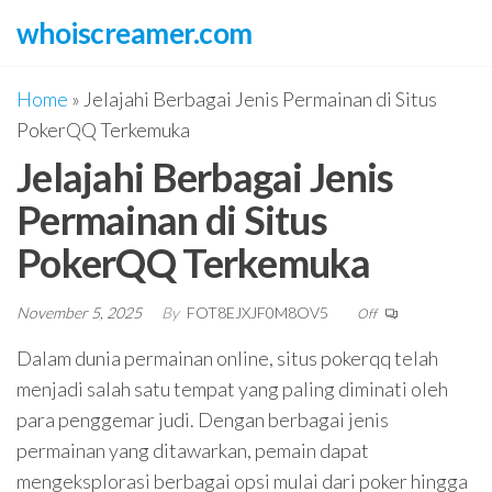
Skip
whoiscreamer.com
to
the
Home
»
Jelajahi Berbagai Jenis Permainan di Situs
content
PokerQQ Terkemuka
Jelajahi Berbagai Jenis
Permainan di Situs
PokerQQ Terkemuka
November 5, 2025
By
FOT8EJXJF0M8OV5
Off
Dalam dunia permainan online, situs pokerqq telah
menjadi salah satu tempat yang paling diminati oleh
para penggemar judi. Dengan berbagai jenis
permainan yang ditawarkan, pemain dapat
mengeksplorasi berbagai opsi mulai dari poker hingga