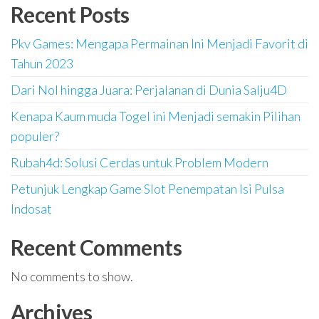
Recent Posts
Pkv Games: Mengapa Permainan Ini Menjadi Favorit di
Tahun 2023
Dari Nol hingga Juara: Perjalanan di Dunia Salju4D
Kenapa Kaum muda Togel ini Menjadi semakin Pilihan
populer?
Rubah4d: Solusi Cerdas untuk Problem Modern
Petunjuk Lengkap Game Slot Penempatan Isi Pulsa
Indosat
Recent Comments
No comments to show.
Archives