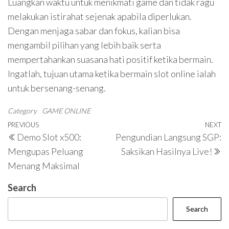
Luangkan waktu untuk menikmati game dan tidak ragu
melakukan istirahat sejenak apabila diperlukan.
Dengan menjaga sabar dan fokus, kalian bisa
mengambil pilihan yang lebih baik serta
mempertahankan suasana hati positif ketika bermain.
Ingatlah, tujuan utama ketika bermain slot online ialah
untuk bersenang-senang.
Category
GAME ONLINE
Post
Previous
PREVIOUS
NEXT
N
Demo Slot x500:
Pengundian Langsung SGP:
navigation
Post
P
Mengupas Peluang
Saksikan Hasilnya Live!
Menang Maksimal
Search
Search