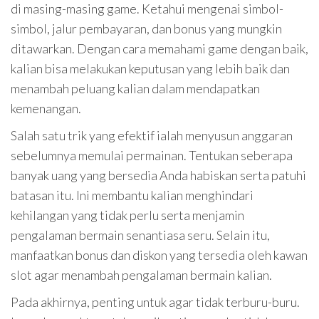
di masing-masing game. Ketahui mengenai simbol-
simbol, jalur pembayaran, dan bonus yang mungkin
ditawarkan. Dengan cara memahami game dengan baik,
kalian bisa melakukan keputusan yang lebih baik dan
menambah peluang kalian dalam mendapatkan
kemenangan.
Salah satu trik yang efektif ialah menyusun anggaran
sebelumnya memulai permainan. Tentukan seberapa
banyak uang yang bersedia Anda habiskan serta patuhi
batasan itu. Ini membantu kalian menghindari
kehilangan yang tidak perlu serta menjamin
pengalaman bermain senantiasa seru. Selain itu,
manfaatkan bonus dan diskon yang tersedia oleh kawan
slot agar menambah pengalaman bermain kalian.
Pada akhirnya, penting untuk agar tidak terburu-buru.