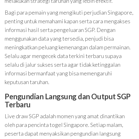
melakukan strategi taruhan yang lebih efektif.
Bagi para pemain yang mengikuti perjudian Singapore,
penting untuk memahami kapan serta cara mengakses
informasi hasil serta pengeluaran SGP. Dengan
menggunakan data yang tersedia, penjudi bisa
meningkatkan peluang kemenangan dalam permainan.
Selalu agar mengecek data terkini terbaru supaya
selalu di jalur sukses serta agar tidak ketinggalan
informasi bermanfaat yang bisa memengaruhi
keputusan taruhan.
Pengundian Langsung dan Output SGP
Terbaru
Live draw SGP adalah momen yang amat dinantikan
oleh para pencinta togel Singapore. Setiap malam,
peserta dapat menyaksikan pengundian langsung