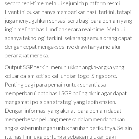
secara real-time melalui sejumlah platform resmi.
Event ini bukan hanya memberikan hasil terkini, tetapi
juga menyuguhkan sensasi seru bagi para pemain yang
ingin melihat hasil undian secara real-time. Melalui
adanya teknologi terkini, sekarang semua orang dapat
dengan cepat mengakses live draw hanya melalui
perangkat mereka.
Output SGP terkini menunjukkan angka-angka yang
keluar dalam setiap kali undian togel Singapore.
Penting bagi para pemain untuk senantiasa
memperbarui data hasil SGP paling akhir agar dapat
mengamati pola dan strategi yang lebih efisien.
Dengan informasi yang akurat, para pemain dapat
memperbesar peluang mereka dalam mendapatkan
angka keberuntungan untuk taruhan berikutnya. Selain
itu, hasil ini juga berfungsi sebagai rujukan bagi