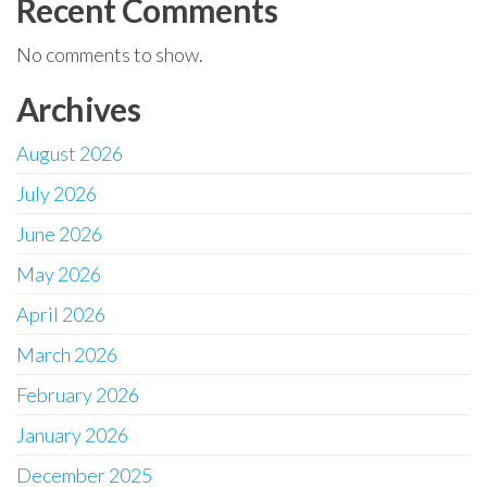
Recent Comments
No comments to show.
Archives
August 2026
July 2026
June 2026
May 2026
April 2026
March 2026
February 2026
January 2026
December 2025