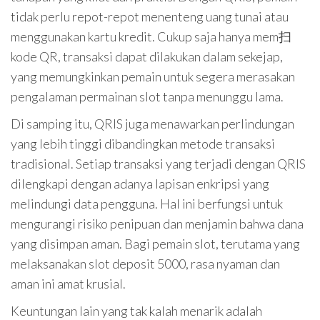
tidak perlu repot-repot menenteng uang tunai atau
menggunakan kartu kredit. Cukup saja hanya mem扫
kode QR, transaksi dapat dilakukan dalam sekejap,
yang memungkinkan pemain untuk segera merasakan
pengalaman permainan slot tanpa menunggu lama.
Di samping itu, QRIS juga menawarkan perlindungan
yang lebih tinggi dibandingkan metode transaksi
tradisional. Setiap transaksi yang terjadi dengan QRIS
dilengkapi dengan adanya lapisan enkripsi yang
melindungi data pengguna. Hal ini berfungsi untuk
mengurangi risiko penipuan dan menjamin bahwa dana
yang disimpan aman. Bagi pemain slot, terutama yang
melaksanakan slot deposit 5000, rasa nyaman dan
aman ini amat krusial.
Keuntungan lain yang tak kalah menarik adalah