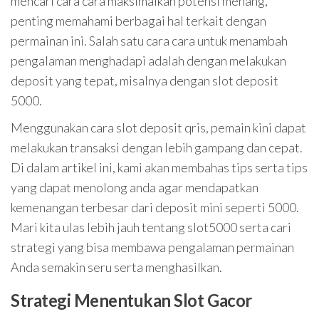
mencari cara cara maksimalkan potensi menang,
penting memahami berbagai hal terkait dengan
permainan ini. Salah satu cara cara untuk menambah
pengalaman menghadapi adalah dengan melakukan
deposit yang tepat, misalnya dengan slot deposit
5000.
Menggunakan cara slot deposit qris, pemain kini dapat
melakukan transaksi dengan lebih gampang dan cepat.
Di dalam artikel ini, kami akan membahas tips serta tips
yang dapat menolong anda agar mendapatkan
kemenangan terbesar dari deposit mini seperti 5000.
Mari kita ulas lebih jauh tentang slot5000 serta cari
strategi yang bisa membawa pengalaman permainan
Anda semakin seru serta menghasilkan.
Strategi Menentukan Slot Gacor