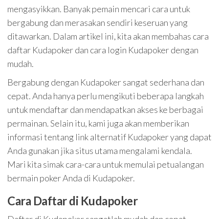
mengasyikkan. Banyak pemain mencari cara untuk
bergabung dan merasakan sendiri keseruan yang
ditawarkan. Dalam artikel ini, kita akan membahas cara
daftar Kudapoker dan cara login Kudapoker dengan
mudah.
Bergabung dengan Kudapoker sangat sederhana dan
cepat. Anda hanya perlu mengikuti beberapa langkah
untuk mendaftar dan mendapatkan akses ke berbagai
permainan. Selain itu, kami juga akan memberikan
informasi tentang link alternatif Kudapoker yang dapat
Anda gunakan jika situs utama mengalami kendala.
Mari kita simak cara-cara untuk memulai petualangan
bermain poker Anda di Kudapoker.
Cara Daftar di Kudapoker