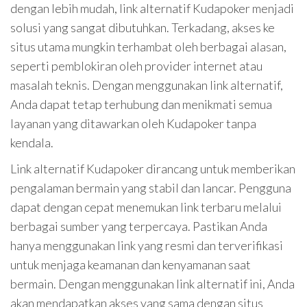
dengan lebih mudah, link alternatif Kudapoker menjadi
solusi yang sangat dibutuhkan. Terkadang, akses ke
situs utama mungkin terhambat oleh berbagai alasan,
seperti pemblokiran oleh provider internet atau
masalah teknis. Dengan menggunakan link alternatif,
Anda dapat tetap terhubung dan menikmati semua
layanan yang ditawarkan oleh Kudapoker tanpa
kendala.
Link alternatif Kudapoker dirancang untuk memberikan
pengalaman bermain yang stabil dan lancar. Pengguna
dapat dengan cepat menemukan link terbaru melalui
berbagai sumber yang terpercaya. Pastikan Anda
hanya menggunakan link yang resmi dan terverifikasi
untuk menjaga keamanan dan kenyamanan saat
bermain. Dengan menggunakan link alternatif ini, Anda
akan mendapatkan akses yang sama dengan situs