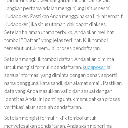
Daftar di Kudapoker sangatlah mudah dan cepat.
Langkah pertama adalah mengunjungi situs resmi
Kudapoker. Pastikan Anda menggunakan link alternatif
Kudapoker jika situs utama tidak dapat diakses.
Setelah halaman utama terbuka, Anda akan melihat
tombol "Daftar" yang jelas terlihat. Klik tombol
tersebut untuk memulai proses pendaftaran.
Setelah mengklik tombol daftar, Anda akan diminta
untuk mengisi formulir pendaftaran.
kudapoker
Isi
semua informasi yang diminta dengan benar, seperti
nama pengguna, kata sandi, dan alamat email. Pastikan
data yang Anda masukkan valid dan sesuai dengan
identitas Anda. Ini penting untuk memudahkan proses
verifikasi akun setelah pendaftaran.
Setelah mengisi formulir, klik tombol untuk
menyelesaikan pendaftaran. Anda akan menerima