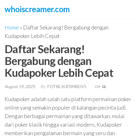
Skip
whoiscreamer.com
to
the
Home
»
Daftar Sekarang! Bergabung dengan
content
Kudapoker Lebih Cepat
Daftar Sekarang!
Bergabung dengan
Kudapoker Lebih Cepat
August 19, 2025
By
FOT8EJXJF0M8OV5
Off
Kudapoker adalah salah satu platform permainan poker
online yang semakin populer di kalangan pecinta judi.
Dengan berbagai permainan yang ditawarkan, mulai
dari poker klasik hingga variasi modern, Kudapoker
memberikan pengalaman bermain yang seru dan