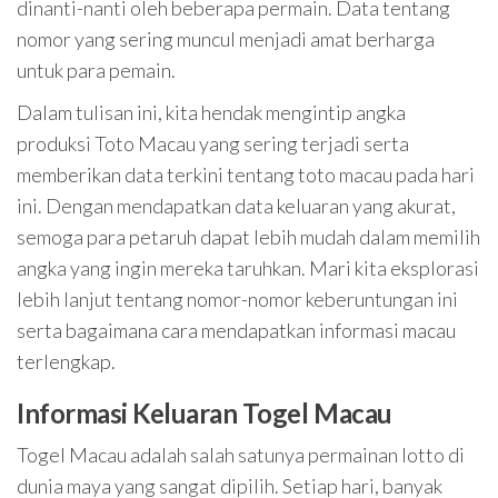
dinanti-nanti oleh beberapa permain. Data tentang
nomor yang sering muncul menjadi amat berharga
untuk para pemain.
Dalam tulisan ini, kita hendak mengintip angka
produksi Toto Macau yang sering terjadi serta
memberikan data terkini tentang toto macau pada hari
ini. Dengan mendapatkan data keluaran yang akurat,
semoga para petaruh dapat lebih mudah dalam memilih
angka yang ingin mereka taruhkan. Mari kita eksplorasi
lebih lanjut tentang nomor-nomor keberuntungan ini
serta bagaimana cara mendapatkan informasi macau
terlengkap.
Informasi Keluaran Togel Macau
Togel Macau adalah salah satunya permainan lotto di
dunia maya yang sangat dipilih. Setiap hari, banyak