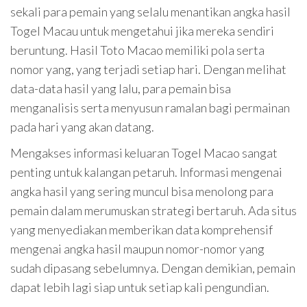
sekali para pemain yang selalu menantikan angka hasil
Togel Macau untuk mengetahui jika mereka sendiri
beruntung. Hasil Toto Macao memiliki pola serta
nomor yang, yang terjadi setiap hari. Dengan melihat
data-data hasil yang lalu, para pemain bisa
menganalisis serta menyusun ramalan bagi permainan
pada hari yang akan datang.
Mengakses informasi keluaran Togel Macao sangat
penting untuk kalangan petaruh. Informasi mengenai
angka hasil yang sering muncul bisa menolong para
pemain dalam merumuskan strategi bertaruh. Ada situs
yang menyediakan memberikan data komprehensif
mengenai angka hasil maupun nomor-nomor yang
sudah dipasang sebelumnya. Dengan demikian, pemain
dapat lebih lagi siap untuk setiap kali pengundian.