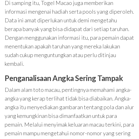
Di samping itu, Togel Macao juga memberikan
informasi mengenai hadiah serta pools yang diperoleh.
Data ini amat diperlukan untuk demi mengetahu
berapa banyak yang bisa didapat dari setiap taruhan.
Dengan menggunakan informasi itu, para pemain dapat
menentukan apakah taruhan yang mereka lakukan
sudah cukup menguntungkan atau perlu ditinjau
kembali.
Penganalisaan Angka Sering Tampak
Dalam alam toto macau, pentingnya memahami angka-
angka yang kerap terlihat tidak bisa diabaikan. Angka-
angka itu menyediakan gambaran tentang pola dan alur
yang kemungkinan bisa dimanfaatkan untuk para
pemain. Melalui menyimak keluaran macau terkini, para
pemain mampu mengetahui nomor-nomor yang sering