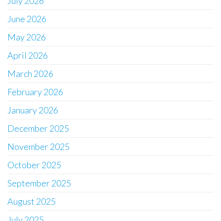
July 2026
June 2026
May 2026
April 2026
March 2026
February 2026
January 2026
December 2025
November 2025
October 2025
September 2025
August 2025
July 2025