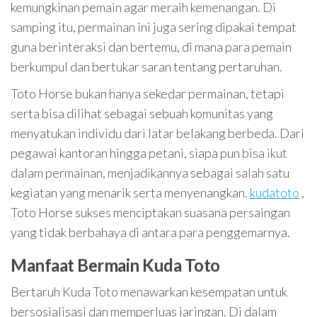
kemungkinan pemain agar meraih kemenangan. Di
samping itu, permainan ini juga sering dipakai tempat
guna berinteraksi dan bertemu, di mana para pemain
berkumpul dan bertukar saran tentang pertaruhan.
Toto Horse bukan hanya sekedar permainan, tetapi
serta bisa dilihat sebagai sebuah komunitas yang
menyatukan individu dari latar belakang berbeda. Dari
pegawai kantoran hingga petani, siapa pun bisa ikut
dalam permainan, menjadikannya sebagai salah satu
kegiatan yang menarik serta menyenangkan.
kudatoto
,
Toto Horse sukses menciptakan suasana persaingan
yang tidak berbahaya di antara para penggemarnya.
Manfaat Bermain Kuda Toto
Bertaruh Kuda Toto menawarkan kesempatan untuk
bersosialisasi dan memperluas jaringan. Di dalam