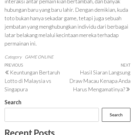
interaksi antar pemain kian bertambah, dan banyak
hubungan baru yang baru lahir. Dengan demikian, kuda
toto bukan hanya sekadar game, tetapi juga sebuah
jembatan yang menghubungkan individu dari berbagai
latar belakang melalui kecintaan mereka terhadap
permainan ini.
Category
GAME ONLINE
Post
Previous
PREVIOUS
NEXT
N
Keuntungan Bertaruh
Hasil Siaran Langsung
navigation
Post
P
Lotto di Malaysia vs
Draw Macau Kenapa Anda
Singapura
Harus Mengamatinya?
Search
Search
Recent Posts