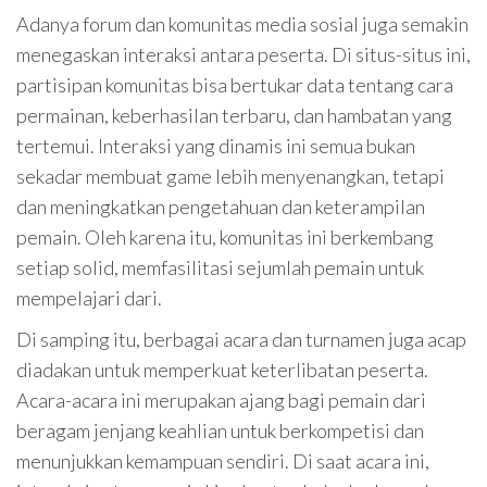
Adanya forum dan komunitas media sosial juga semakin
menegaskan interaksi antara peserta. Di situs-situs ini,
partisipan komunitas bisa bertukar data tentang cara
permainan, keberhasilan terbaru, dan hambatan yang
tertemui. Interaksi yang dinamis ini semua bukan
sekadar membuat game lebih menyenangkan, tetapi
dan meningkatkan pengetahuan dan keterampilan
pemain. Oleh karena itu, komunitas ini berkembang
setiap solid, memfasilitasi sejumlah pemain untuk
mempelajari dari.
Di samping itu, berbagai acara dan turnamen juga acap
diadakan untuk memperkuat keterlibatan peserta.
Acara-acara ini merupakan ajang bagi pemain dari
beragam jenjang keahlian untuk berkompetisi dan
menunjukkan kemampuan sendiri. Di saat acara ini,