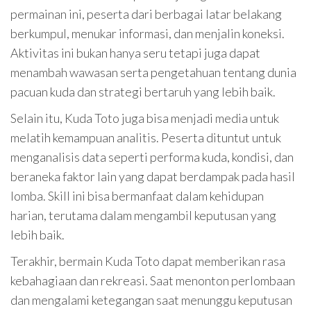
permainan ini, peserta dari berbagai latar belakang
berkumpul, menukar informasi, dan menjalin koneksi.
Aktivitas ini bukan hanya seru tetapi juga dapat
menambah wawasan serta pengetahuan tentang dunia
pacuan kuda dan strategi bertaruh yang lebih baik.
Selain itu, Kuda Toto juga bisa menjadi media untuk
melatih kemampuan analitis. Peserta dituntut untuk
menganalisis data seperti performa kuda, kondisi, dan
beraneka faktor lain yang dapat berdampak pada hasil
lomba. Skill ini bisa bermanfaat dalam kehidupan
harian, terutama dalam mengambil keputusan yang
lebih baik.
Terakhir, bermain Kuda Toto dapat memberikan rasa
kebahagiaan dan rekreasi. Saat menonton perlombaan
dan mengalami ketegangan saat menunggu keputusan